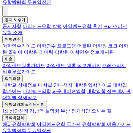
유학박람회 무료입장권
공지 & 후기
공지사항
아일랜드유학 칼럼
아일랜드유학 후기
프레스티지
유학 소개
어학연수
어학연수가이드
어학연수 프로그램
더블린 어학원
코크 어학
원
골웨이 어학원
리머릭 어학원
어학연수 정보게시판
워홀
아일랜드워홀가이드
아일랜드 워홀 정보게시판
프레스티지
워홀무료가이드
학위과정
대학교 상세정보
대학별 안내책자
대학원입학가이드
대학입
학가이드
다이렉트입학
파운데이션입학
대학입학 정보게시판
대학별 상세정보
유학설명회 & 상담신청
1:1 상담신청
강남역 설명회
부산 정기상담
오시는 길
유학박람회
해외유학박람회
아일랜드유학 국가관
유학박람회 이용가이드
유학박람회 무료입장권