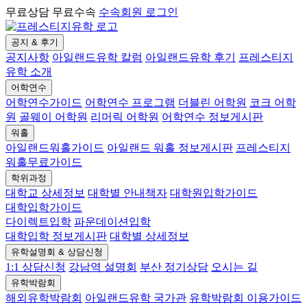
무료상담 무료수속
수속회원 로그인
공지 & 후기
공지사항
아일랜드유학 칼럼
아일랜드유학 후기
프레스티지
유학 소개
어학연수
어학연수가이드
어학연수 프로그램
더블린 어학원
코크 어학
원
골웨이 어학원
리머릭 어학원
어학연수 정보게시판
워홀
아일랜드워홀가이드
아일랜드 워홀 정보게시판
프레스티지
워홀무료가이드
학위과정
대학교 상세정보
대학별 안내책자
대학원입학가이드
대학입학가이드
다이렉트입학
파운데이션입학
대학입학 정보게시판
대학별 상세정보
유학설명회 & 상담신청
1:1 상담신청
강남역 설명회
부산 정기상담
오시는 길
유학박람회
해외유학박람회
아일랜드유학 국가관
유학박람회 이용가이드