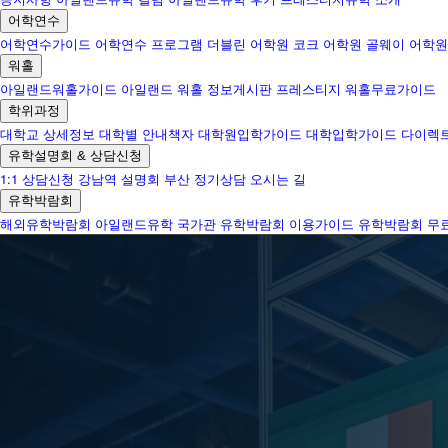
어학연수
어학연수가이드
어학연수 프로그램
더블린 어학원
코크 어학원
골웨이 어학원
워홀
아일랜드워홀가이드
아일랜드 워홀 정보게시판
프레스티지 워홀무료가이드
학위과정
대학교 상세정보
대학별 안내책자
대학원입학가이드
대학입학가이드
다이렉
유학설명회 & 상담신청
1:1 상담신청
강남역 설명회
부산 정기상담
오시는 길
유학박람회
해외유학박람회
아일랜드유학 국가관
유학박람회 이용가이드
유학박람회 무