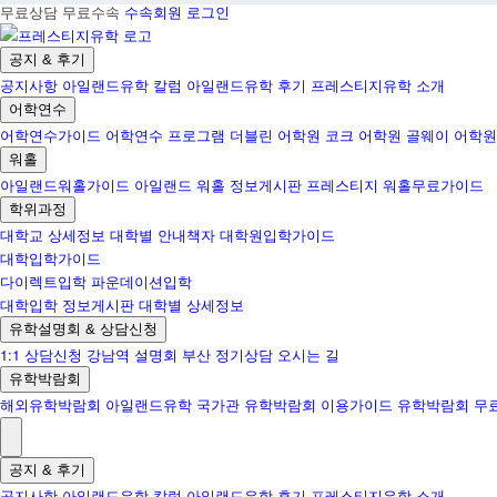
무료상담 무료수속
수속회원 로그인
공지 & 후기
공지사항
아일랜드유학 칼럼
아일랜드유학 후기
프레스티지유학 소개
어학연수
어학연수가이드
어학연수 프로그램
더블린 어학원
코크 어학원
골웨이 어학원
워홀
아일랜드워홀가이드
아일랜드 워홀 정보게시판
프레스티지 워홀무료가이드
학위과정
대학교 상세정보
대학별 안내책자
대학원입학가이드
대학입학가이드
다이렉트입학
파운데이션입학
대학입학 정보게시판
대학별 상세정보
유학설명회 & 상담신청
1:1 상담신청
강남역 설명회
부산 정기상담
오시는 길
유학박람회
해외유학박람회
아일랜드유학 국가관
유학박람회 이용가이드
유학박람회 무
공지 & 후기
공지사항
아일랜드유학 칼럼
아일랜드유학 후기
프레스티지유학 소개