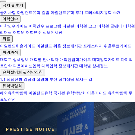
공지 & 후기
공지사항
아일랜드유학 칼럼
아일랜드유학 후기
프레스티지유학 소개
어학연수
어학연수가이드
어학연수 프로그램
더블린 어학원
코크 어학원
골웨이 어학원
리머릭 어학원
어학연수 정보게시판
워홀
아일랜드워홀가이드
아일랜드 워홀 정보게시판
프레스티지 워홀무료가이드
학위과정
대학교 상세정보
대학별 안내책자
대학원입학가이드
대학입학가이드
다이렉
트입학
파운데이션입학
대학입학 정보게시판
대학별 상세정보
유학설명회 & 상담신청
1:1 상담신청
강남역 설명회
부산 정기상담
오시는 길
유학박람회
해외유학박람회
아일랜드유학 국가관
유학박람회 이용가이드
유학박람회 무
료입장권
PRESTIGE NOTICE