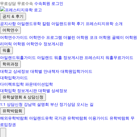
무료상담 무료수속
수속회원 로그인
공지 & 후기
공지사항
아일랜드유학 칼럼
아일랜드유학 후기
프레스티지유학 소개
어학연수
어학연수가이드
어학연수 프로그램
더블린 어학원
코크 어학원
골웨이 어학원
리머릭 어학원
어학연수 정보게시판
워홀
아일랜드워홀가이드
아일랜드 워홀 정보게시판
프레스티지 워홀무료가이드
학위과정
대학교 상세정보
대학별 안내책자
대학원입학가이드
대학입학가이드
다이렉트입학
파운데이션입학
대학입학 정보게시판
대학별 상세정보
유학설명회 & 상담신청
1:1 상담신청
강남역 설명회
부산 정기상담
오시는 길
유학박람회
해외유학박람회
아일랜드유학 국가관
유학박람회 이용가이드
유학박람회 무
료입장권