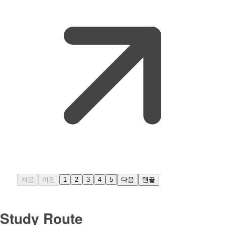
처음
이전
1
2
3
4
5
다음
맨끝
Study Route