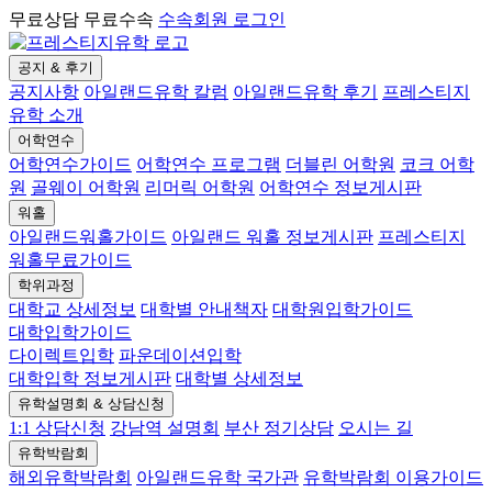
무료상담 무료수속
수속회원 로그인
공지 & 후기
공지사항
아일랜드유학 칼럼
아일랜드유학 후기
프레스티지
유학 소개
어학연수
어학연수가이드
어학연수 프로그램
더블린 어학원
코크 어학
원
골웨이 어학원
리머릭 어학원
어학연수 정보게시판
워홀
아일랜드워홀가이드
아일랜드 워홀 정보게시판
프레스티지
워홀무료가이드
학위과정
대학교 상세정보
대학별 안내책자
대학원입학가이드
대학입학가이드
다이렉트입학
파운데이션입학
대학입학 정보게시판
대학별 상세정보
유학설명회 & 상담신청
1:1 상담신청
강남역 설명회
부산 정기상담
오시는 길
유학박람회
해외유학박람회
아일랜드유학 국가관
유학박람회 이용가이드