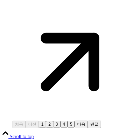
처음
이전
1
2
3
4
5
다음
맨끝
Scroll to top