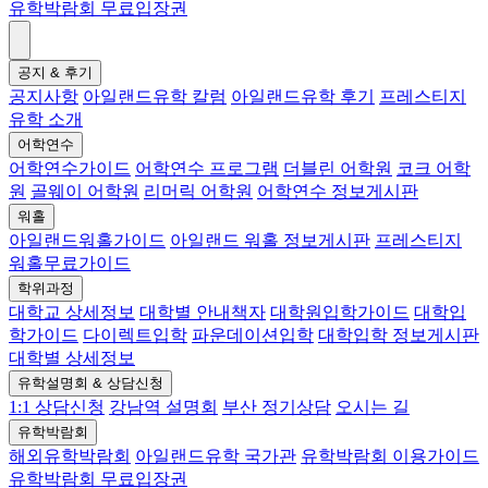
유학박람회 무료입장권
공지 & 후기
공지사항
아일랜드유학 칼럼
아일랜드유학 후기
프레스티지
유학 소개
어학연수
어학연수가이드
어학연수 프로그램
더블린 어학원
코크 어학
원
골웨이 어학원
리머릭 어학원
어학연수 정보게시판
워홀
아일랜드워홀가이드
아일랜드 워홀 정보게시판
프레스티지
워홀무료가이드
학위과정
대학교 상세정보
대학별 안내책자
대학원입학가이드
대학입
학가이드
다이렉트입학
파운데이션입학
대학입학 정보게시판
대학별 상세정보
유학설명회 & 상담신청
1:1 상담신청
강남역 설명회
부산 정기상담
오시는 길
유학박람회
해외유학박람회
아일랜드유학 국가관
유학박람회 이용가이드
유학박람회 무료입장권