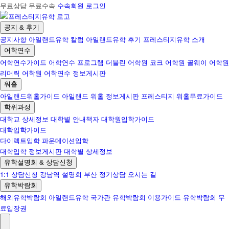
무료상담 무료수속
수속회원 로그인
공지 & 후기
공지사항
아일랜드유학 칼럼
아일랜드유학 후기
프레스티지유학 소개
어학연수
어학연수가이드
어학연수 프로그램
더블린 어학원
코크 어학원
골웨이 어학원
리머릭 어학원
어학연수 정보게시판
워홀
아일랜드워홀가이드
아일랜드 워홀 정보게시판
프레스티지 워홀무료가이드
학위과정
대학교 상세정보
대학별 안내책자
대학원입학가이드
대학입학가이드
다이렉트입학
파운데이션입학
대학입학 정보게시판
대학별 상세정보
유학설명회 & 상담신청
1:1 상담신청
강남역 설명회
부산 정기상담
오시는 길
유학박람회
해외유학박람회
아일랜드유학 국가관
유학박람회 이용가이드
유학박람회 무
료입장권