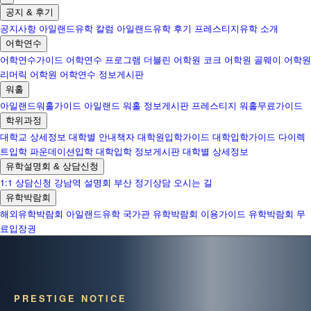
공지 & 후기
공지사항
아일랜드유학 칼럼
아일랜드유학 후기
프레스티지유학 소개
어학연수
어학연수가이드
어학연수 프로그램
더블린 어학원
코크 어학원
골웨이 어학원
리머릭 어학원
어학연수 정보게시판
워홀
아일랜드워홀가이드
아일랜드 워홀 정보게시판
프레스티지 워홀무료가이드
학위과정
대학교 상세정보
대학별 안내책자
대학원입학가이드
대학입학가이드
다이렉
트입학
파운데이션입학
대학입학 정보게시판
대학별 상세정보
유학설명회 & 상담신청
1:1 상담신청
강남역 설명회
부산 정기상담
오시는 길
유학박람회
해외유학박람회
아일랜드유학 국가관
유학박람회 이용가이드
유학박람회 무
료입장권
PRESTIGE NOTICE