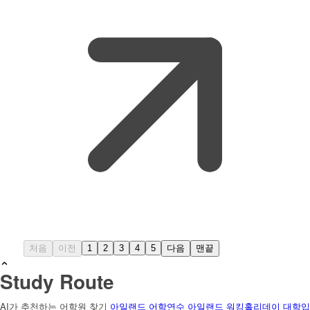
처음
이전
1
2
3
4
5
다음
맨끝
Study Route
AI가 추천하는 어학원 찾기
아일랜드 어학연수
아일랜드 워킹홀리데이
대학입