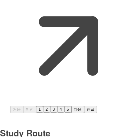
처음
이전
1
2
3
4
5
다음
맨끝
Study Route