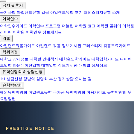
공지 & 후기
공지사항
아일랜드유학 칼럼
아일랜드유학 후기
프레스티지유학 소개
어학연수
어학연수가이드
어학연수 프로그램
더블린 어학원
코크 어학원
골웨이 어학원
리머릭 어학원
어학연수 정보게시판
워홀
아일랜드워홀가이드
아일랜드 워홀 정보게시판
프레스티지 워홀무료가이드
학위과정
대학교 상세정보
대학별 안내책자
대학원입학가이드
대학입학가이드
다이렉
트입학
파운데이션입학
대학입학 정보게시판
대학별 상세정보
유학설명회 & 상담신청
1:1 상담신청
강남역 설명회
부산 정기상담
오시는 길
유학박람회
해외유학박람회
아일랜드유학 국가관
유학박람회 이용가이드
유학박람회 무
료입장권
PRESTIGE NOTICE