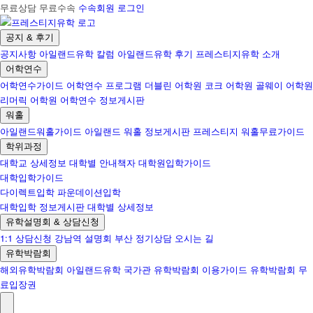
무료상담 무료수속
수속회원 로그인
공지 & 후기
공지사항
아일랜드유학 칼럼
아일랜드유학 후기
프레스티지유학 소개
어학연수
어학연수가이드
어학연수 프로그램
더블린 어학원
코크 어학원
골웨이 어학원
리머릭 어학원
어학연수 정보게시판
워홀
아일랜드워홀가이드
아일랜드 워홀 정보게시판
프레스티지 워홀무료가이드
학위과정
대학교 상세정보
대학별 안내책자
대학원입학가이드
대학입학가이드
다이렉트입학
파운데이션입학
대학입학 정보게시판
대학별 상세정보
유학설명회 & 상담신청
1:1 상담신청
강남역 설명회
부산 정기상담
오시는 길
유학박람회
해외유학박람회
아일랜드유학 국가관
유학박람회 이용가이드
유학박람회 무
료입장권