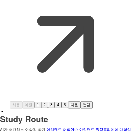
처음
이전
1
2
3
4
5
다음
맨끝
Study Route
AI가 추천하는 어학원 찾기
아일랜드 어학연수
아일랜드 워킹홀리데이
대학입