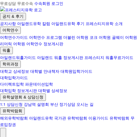
무료상담 무료수속
수속회원 로그인
공지 & 후기
공지사항
아일랜드유학 칼럼
아일랜드유학 후기
프레스티지유학 소개
어학연수
어학연수가이드
어학연수 프로그램
더블린 어학원
코크 어학원
골웨이 어학원
리머릭 어학원
어학연수 정보게시판
워홀
아일랜드워홀가이드
아일랜드 워홀 정보게시판
프레스티지 워홀무료가이드
학위과정
대학교 상세정보
대학별 안내책자
대학원입학가이드
대학입학가이드
다이렉트입학
파운데이션입학
대학입학 정보게시판
대학별 상세정보
유학설명회 & 상담신청
1:1 상담신청
강남역 설명회
부산 정기상담
오시는 길
유학박람회
해외유학박람회
아일랜드유학 국가관
유학박람회 이용가이드
유학박람회 무
료입장권