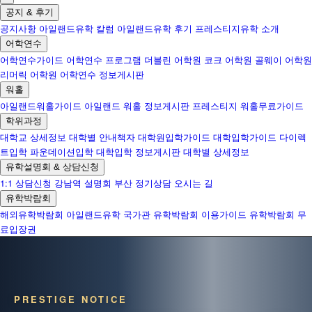
공지 & 후기
공지사항
아일랜드유학 칼럼
아일랜드유학 후기
프레스티지유학 소개
어학연수
어학연수가이드
어학연수 프로그램
더블린 어학원
코크 어학원
골웨이 어학원
리머릭 어학원
어학연수 정보게시판
워홀
아일랜드워홀가이드
아일랜드 워홀 정보게시판
프레스티지 워홀무료가이드
학위과정
대학교 상세정보
대학별 안내책자
대학원입학가이드
대학입학가이드
다이렉
트입학
파운데이션입학
대학입학 정보게시판
대학별 상세정보
유학설명회 & 상담신청
1:1 상담신청
강남역 설명회
부산 정기상담
오시는 길
유학박람회
해외유학박람회
아일랜드유학 국가관
유학박람회 이용가이드
유학박람회 무
료입장권
PRESTIGE NOTICE