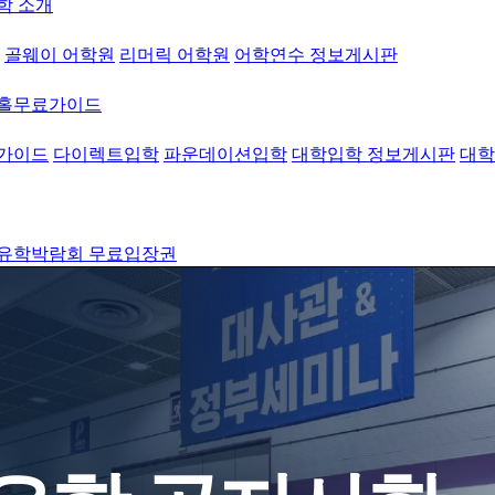
학 소개
골웨이 어학원
리머릭 어학원
어학연수 정보게시판
워홀무료가이드
가이드
다이렉트입학
파운데이션입학
대학입학 정보게시판
대학
유학박람회 무료입장권