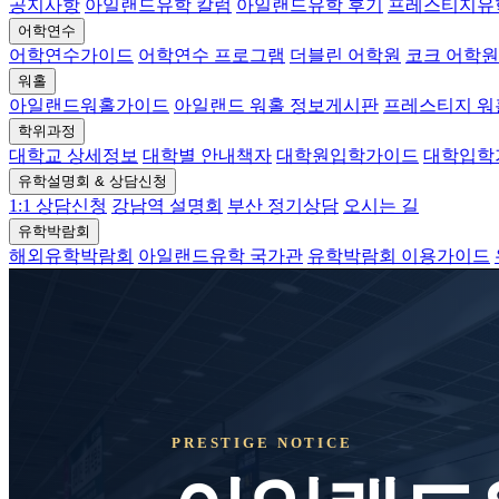
공지사항
아일랜드유학 칼럼
아일랜드유학 후기
프레스티지유
어학연수
어학연수가이드
어학연수 프로그램
더블린 어학원
코크 어학원
워홀
아일랜드워홀가이드
아일랜드 워홀 정보게시판
프레스티지 
학위과정
대학교 상세정보
대학별 안내책자
대학원입학가이드
대학입학
유학설명회 & 상담신청
1:1 상담신청
강남역 설명회
부산 정기상담
오시는 길
유학박람회
해외유학박람회
아일랜드유학 국가관
유학박람회 이용가이드
PRESTIGE NOTICE