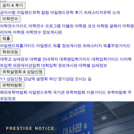
공지 & 후기
공지사항
아일랜드유학 칼럼
아일랜드유학 후기
프레스티지유학 소개
어학연수
어학연수가이드
어학연수 프로그램
더블린 어학원
코크 어학원
골웨이 어학원
리머릭 어학원
어학연수 정보게시판
워홀
아일랜드워홀가이드
아일랜드 워홀 정보게시판
프레스티지 워홀무료가이드
학위과정
대학교 상세정보
대학별 안내책자
대학원입학가이드
대학입학가이드
다이렉
트입학
파운데이션입학
대학입학 정보게시판
대학별 상세정보
유학설명회 & 상담신청
1:1 상담신청
강남역 설명회
부산 정기상담
오시는 길
유학박람회
해외유학박람회
아일랜드유학 국가관
유학박람회 이용가이드
유학박람회 무
료입장권
PRESTIGE NOTICE