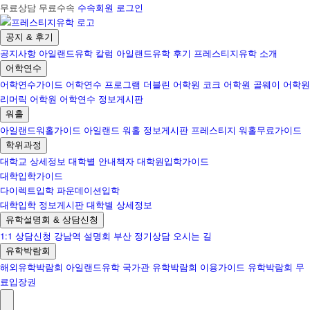
무료상담 무료수속
수속회원 로그인
공지 & 후기
공지사항
아일랜드유학 칼럼
아일랜드유학 후기
프레스티지유학 소개
어학연수
어학연수가이드
어학연수 프로그램
더블린 어학원
코크 어학원
골웨이 어학원
리머릭 어학원
어학연수 정보게시판
워홀
아일랜드워홀가이드
아일랜드 워홀 정보게시판
프레스티지 워홀무료가이드
학위과정
대학교 상세정보
대학별 안내책자
대학원입학가이드
대학입학가이드
다이렉트입학
파운데이션입학
대학입학 정보게시판
대학별 상세정보
유학설명회 & 상담신청
1:1 상담신청
강남역 설명회
부산 정기상담
오시는 길
유학박람회
해외유학박람회
아일랜드유학 국가관
유학박람회 이용가이드
유학박람회 무
료입장권