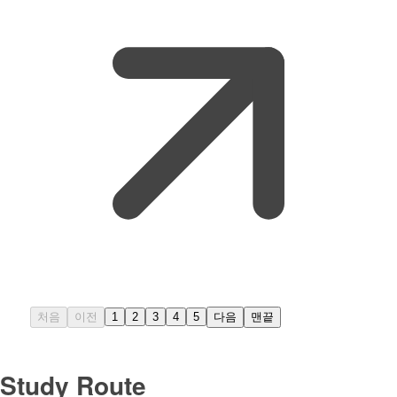
처음
이전
1
2
3
4
5
다음
맨끝
Study Route