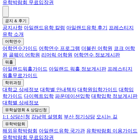
유학박람회 무료입장권
공지 & 후기
공지사항
아일랜드유학 칼럼
아일랜드유학 후기
프레스티지
유학 소개
어학연수
어학연수가이드
어학연수 프로그램
더블린 어학원
코크 어학
원
골웨이 어학원
리머릭 어학원
어학연수 정보게시판
워홀
아일랜드워홀가이드
아일랜드 워홀 정보게시판
프레스티지
워홀무료가이드
학위과정
대학교 상세정보
대학별 안내책자
대학원입학가이드
대학입
학가이드
다이렉트입학
파운데이션입학
대학입학 정보게시판
대학별 상세정보
유학설명회 & 상담신청
1:1 상담신청
강남역 설명회
부산 정기상담
오시는 길
유학박람회
해외유학박람회
아일랜드유학 국가관
유학박람회 이용가이드
유학박람회 무료입장권