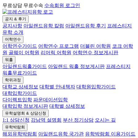
무료상담 무료수속
수속회원 로그인
공지 & 후기
공지사항
아일랜드유학 칼럼
아일랜드유학 후기
프레스티지
유학 소개
어학연수
어학연수가이드
어학연수 프로그램
더블린 어학원
코크 어학
원
골웨이 어학원
리머릭 어학원
어학연수 정보게시판
워홀
아일랜드워홀가이드
아일랜드 워홀 정보게시판
프레스티지
워홀무료가이드
학위과정
대학교 상세정보
대학별 안내책자
대학원입학가이드
대학입학가이드
다이렉트입학
파운데이션입학
대학입학 정보게시판
대학별 상세정보
유학설명회 & 상담신청
1:1 상담신청
강남역 설명회
부산 정기상담
오시는 길
유학박람회
해외유학박람회
아일랜드유학 국가관
유학박람회 이용가이드