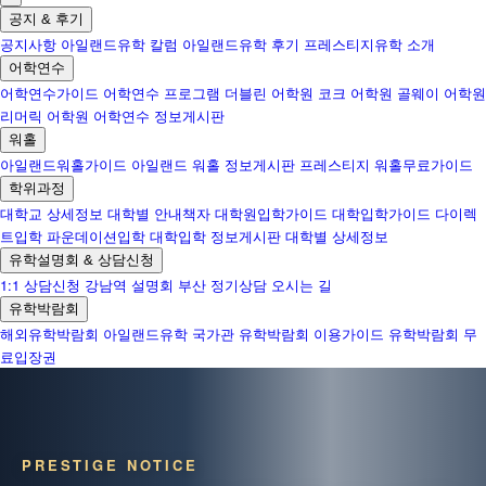
공지 & 후기
공지사항
아일랜드유학 칼럼
아일랜드유학 후기
프레스티지유학 소개
어학연수
어학연수가이드
어학연수 프로그램
더블린 어학원
코크 어학원
골웨이 어학원
리머릭 어학원
어학연수 정보게시판
워홀
아일랜드워홀가이드
아일랜드 워홀 정보게시판
프레스티지 워홀무료가이드
학위과정
대학교 상세정보
대학별 안내책자
대학원입학가이드
대학입학가이드
다이렉
트입학
파운데이션입학
대학입학 정보게시판
대학별 상세정보
유학설명회 & 상담신청
1:1 상담신청
강남역 설명회
부산 정기상담
오시는 길
유학박람회
해외유학박람회
아일랜드유학 국가관
유학박람회 이용가이드
유학박람회 무
료입장권
PRESTIGE NOTICE