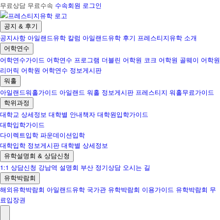
무료상담 무료수속
수속회원 로그인
공지 & 후기
공지사항
아일랜드유학 칼럼
아일랜드유학 후기
프레스티지유학 소개
어학연수
어학연수가이드
어학연수 프로그램
더블린 어학원
코크 어학원
골웨이 어학원
리머릭 어학원
어학연수 정보게시판
워홀
아일랜드워홀가이드
아일랜드 워홀 정보게시판
프레스티지 워홀무료가이드
학위과정
대학교 상세정보
대학별 안내책자
대학원입학가이드
대학입학가이드
다이렉트입학
파운데이션입학
대학입학 정보게시판
대학별 상세정보
유학설명회 & 상담신청
1:1 상담신청
강남역 설명회
부산 정기상담
오시는 길
유학박람회
해외유학박람회
아일랜드유학 국가관
유학박람회 이용가이드
유학박람회 무
료입장권