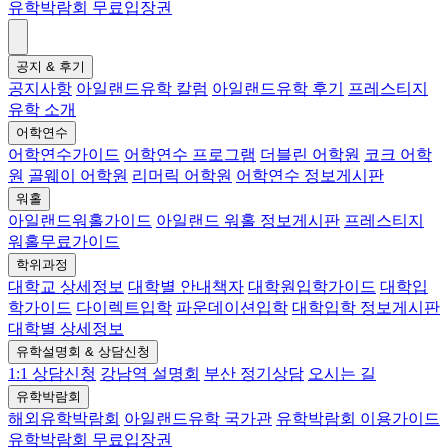
유학박람회 무료입장권
공지 & 후기
공지사항
아일랜드유학 칼럼
아일랜드유학 후기
프레스티지
유학 소개
어학연수
어학연수가이드
어학연수 프로그램
더블린 어학원
코크 어학
원
골웨이 어학원
리머릭 어학원
어학연수 정보게시판
워홀
아일랜드워홀가이드
아일랜드 워홀 정보게시판
프레스티지
워홀무료가이드
학위과정
대학교 상세정보
대학별 안내책자
대학원입학가이드
대학입
학가이드
다이렉트입학
파운데이션입학
대학입학 정보게시판
대학별 상세정보
유학설명회 & 상담신청
1:1 상담신청
강남역 설명회
부산 정기상담
오시는 길
유학박람회
해외유학박람회
아일랜드유학 국가관
유학박람회 이용가이드
유학박람회 무료입장권