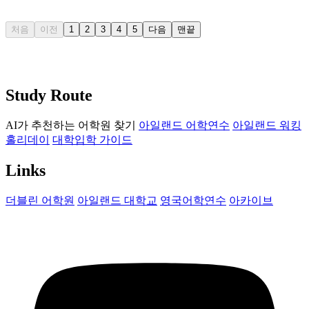
처음
이전
1
2
3
4
5
다음
맨끝
Study Route
AI가 추천하는 어학원 찾기
아일랜드 어학연수
아일랜드 워킹
홀리데이
대학입학 가이드
Links
더블린 어학원
아일랜드 대학교
영국어학연수
아카이브