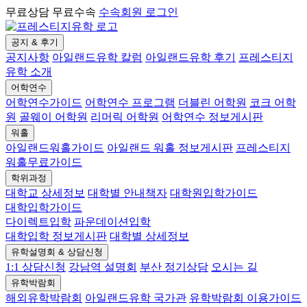
무료상담 무료수속
수속회원 로그인
공지 & 후기
공지사항
아일랜드유학 칼럼
아일랜드유학 후기
프레스티지
유학 소개
어학연수
어학연수가이드
어학연수 프로그램
더블린 어학원
코크 어학
원
골웨이 어학원
리머릭 어학원
어학연수 정보게시판
워홀
아일랜드워홀가이드
아일랜드 워홀 정보게시판
프레스티지
워홀무료가이드
학위과정
대학교 상세정보
대학별 안내책자
대학원입학가이드
대학입학가이드
다이렉트입학
파운데이션입학
대학입학 정보게시판
대학별 상세정보
유학설명회 & 상담신청
1:1 상담신청
강남역 설명회
부산 정기상담
오시는 길
유학박람회
해외유학박람회
아일랜드유학 국가관
유학박람회 이용가이드