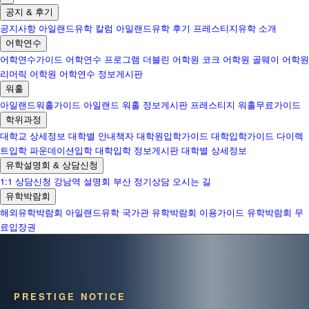
공지 & 후기
공지사항
아일랜드유학 칼럼
아일랜드유학 후기
프레스티지유학 소개
어학연수
어학연수가이드
어학연수 프로그램
더블린 어학원
코크 어학원
골웨이 어학원
리머릭 어학원
어학연수 정보게시판
워홀
아일랜드워홀가이드
아일랜드 워홀 정보게시판
프레스티지 워홀무료가이드
학위과정
대학교 상세정보
대학별 안내책자
대학원입학가이드
대학입학가이드
다이렉
트입학
파운데이션입학
대학입학 정보게시판
대학별 상세정보
유학설명회 & 상담신청
1:1 상담신청
강남역 설명회
부산 정기상담
오시는 길
유학박람회
해외유학박람회
아일랜드유학 국가관
유학박람회 이용가이드
유학박람회 무
료입장권
PRESTIGE NOTICE