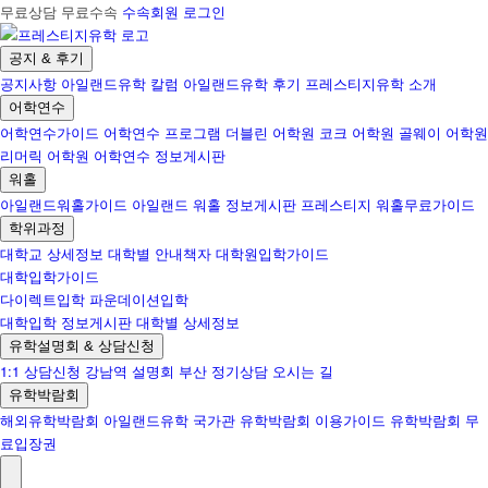
무료상담 무료수속
수속회원 로그인
공지 & 후기
공지사항
아일랜드유학 칼럼
아일랜드유학 후기
프레스티지유학 소개
어학연수
어학연수가이드
어학연수 프로그램
더블린 어학원
코크 어학원
골웨이 어학원
리머릭 어학원
어학연수 정보게시판
워홀
아일랜드워홀가이드
아일랜드 워홀 정보게시판
프레스티지 워홀무료가이드
학위과정
대학교 상세정보
대학별 안내책자
대학원입학가이드
대학입학가이드
다이렉트입학
파운데이션입학
대학입학 정보게시판
대학별 상세정보
유학설명회 & 상담신청
1:1 상담신청
강남역 설명회
부산 정기상담
오시는 길
유학박람회
해외유학박람회
아일랜드유학 국가관
유학박람회 이용가이드
유학박람회 무
료입장권