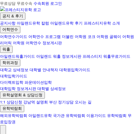
무료상담 무료수속
수속회원 로그인
공지 & 후기
공지사항
아일랜드유학 칼럼
아일랜드유학 후기
프레스티지유학 소개
어학연수
어학연수가이드
어학연수 프로그램
더블린 어학원
코크 어학원
골웨이 어학원
리머릭 어학원
어학연수 정보게시판
워홀
아일랜드워홀가이드
아일랜드 워홀 정보게시판
프레스티지 워홀무료가이드
학위과정
대학교 상세정보
대학별 안내책자
대학원입학가이드
대학입학가이드
다이렉트입학
파운데이션입학
대학입학 정보게시판
대학별 상세정보
유학설명회 & 상담신청
1:1 상담신청
강남역 설명회
부산 정기상담
오시는 길
유학박람회
해외유학박람회
아일랜드유학 국가관
유학박람회 이용가이드
유학박람회 무
료입장권