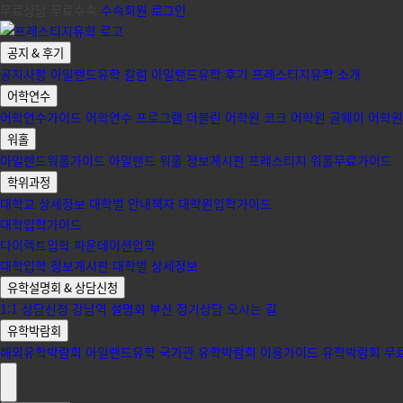
무료상담 무료수속
수속회원 로그인
공지 & 후기
공지사항
아일랜드유학 칼럼
아일랜드유학 후기
프레스티지유학 소개
어학연수
어학연수가이드
어학연수 프로그램
더블린 어학원
코크 어학원
골웨이 어학원
워홀
아일랜드워홀가이드
아일랜드 워홀 정보게시판
프레스티지 워홀무료가이드
학위과정
대학교 상세정보
대학별 안내책자
대학원입학가이드
대학입학가이드
다이렉트입학
파운데이션입학
대학입학 정보게시판
대학별 상세정보
유학설명회 & 상담신청
1:1 상담신청
강남역 설명회
부산 정기상담
오시는 길
유학박람회
해외유학박람회
아일랜드유학 국가관
유학박람회 이용가이드
유학박람회 무