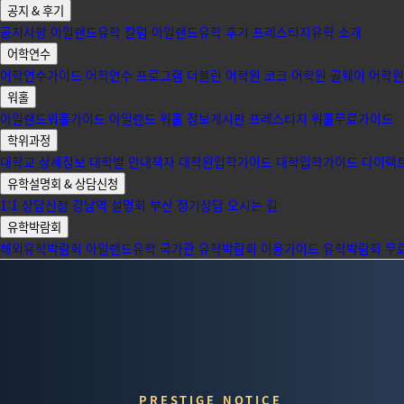
공지 & 후기
공지사항
아일랜드유학 칼럼
아일랜드유학 후기
프레스티지유학 소개
어학연수
어학연수가이드
어학연수 프로그램
더블린 어학원
코크 어학원
골웨이 어학원
워홀
아일랜드워홀가이드
아일랜드 워홀 정보게시판
프레스티지 워홀무료가이드
학위과정
대학교 상세정보
대학별 안내책자
대학원입학가이드
대학입학가이드
다이렉
유학설명회 & 상담신청
1:1 상담신청
강남역 설명회
부산 정기상담
오시는 길
유학박람회
해외유학박람회
아일랜드유학 국가관
유학박람회 이용가이드
유학박람회 무
PRESTIGE NOTICE