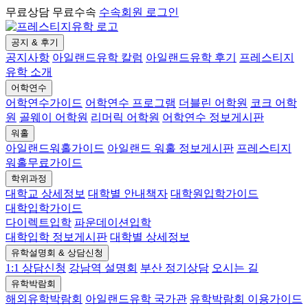
무료상담 무료수속
수속회원 로그인
공지 & 후기
공지사항
아일랜드유학 칼럼
아일랜드유학 후기
프레스티지
유학 소개
어학연수
어학연수가이드
어학연수 프로그램
더블린 어학원
코크 어학
원
골웨이 어학원
리머릭 어학원
어학연수 정보게시판
워홀
아일랜드워홀가이드
아일랜드 워홀 정보게시판
프레스티지
워홀무료가이드
학위과정
대학교 상세정보
대학별 안내책자
대학원입학가이드
대학입학가이드
다이렉트입학
파운데이션입학
대학입학 정보게시판
대학별 상세정보
유학설명회 & 상담신청
1:1 상담신청
강남역 설명회
부산 정기상담
오시는 길
유학박람회
해외유학박람회
아일랜드유학 국가관
유학박람회 이용가이드