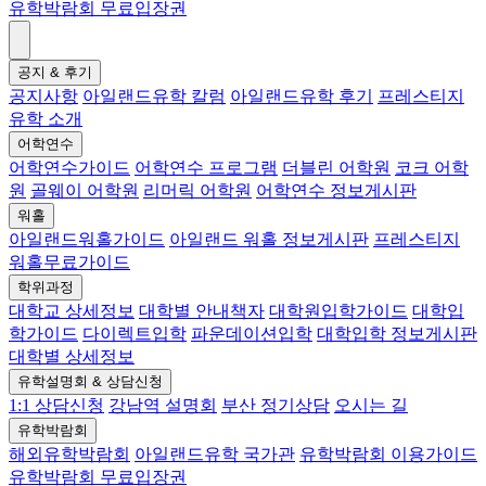
유학박람회 무료입장권
공지 & 후기
공지사항
아일랜드유학 칼럼
아일랜드유학 후기
프레스티지
유학 소개
어학연수
어학연수가이드
어학연수 프로그램
더블린 어학원
코크 어학
원
골웨이 어학원
리머릭 어학원
어학연수 정보게시판
워홀
아일랜드워홀가이드
아일랜드 워홀 정보게시판
프레스티지
워홀무료가이드
학위과정
대학교 상세정보
대학별 안내책자
대학원입학가이드
대학입
학가이드
다이렉트입학
파운데이션입학
대학입학 정보게시판
대학별 상세정보
유학설명회 & 상담신청
1:1 상담신청
강남역 설명회
부산 정기상담
오시는 길
유학박람회
해외유학박람회
아일랜드유학 국가관
유학박람회 이용가이드
유학박람회 무료입장권