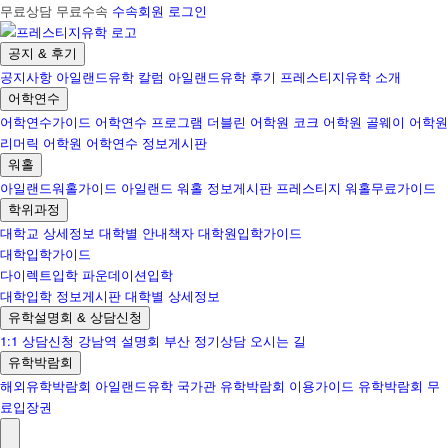
무료상담 무료수속
수속회원 로그인
공지 & 후기
공지사항
아일랜드유학 칼럼
아일랜드유학 후기
프레스티지유학 소개
어학연수
어학연수가이드
어학연수 프로그램
더블린 어학원
코크 어학원
골웨이 어학원
리머릭 어학원
어학연수 정보게시판
워홀
아일랜드워홀가이드
아일랜드 워홀 정보게시판
프레스티지 워홀무료가이드
학위과정
대학교 상세정보
대학별 안내책자
대학원입학가이드
대학입학가이드
다이렉트입학
파운데이션입학
대학입학 정보게시판
대학별 상세정보
유학설명회 & 상담신청
1:1 상담신청
강남역 설명회
부산 정기상담
오시는 길
유학박람회
해외유학박람회
아일랜드유학 국가관
유학박람회 이용가이드
유학박람회 무
료입장권