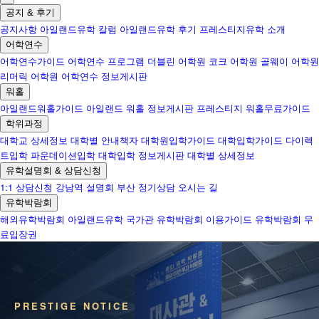
공지 & 후기
공지사항
아일랜드유학 칼럼
아일랜드유학 후기
프레스티지유학 소개
어학연수
어학연수가이드
어학연수 프로그램
더블린 어학원
코크 어학원
골웨이 어학원
리머릭 어학원
어학연수 정보게시판
워홀
아일랜드워홀가이드
아일랜드 워홀 정보게시판
프레스티지 워홀무료가이드
학위과정
대학교 상세정보
대학별 안내책자
대학원입학가이드
대학입학가이드
다이렉
트입학
파운데이션입학
대학입학 정보게시판
대학별 상세정보
유학설명회 & 상담신청
1:1 상담신청
강남역 설명회
부산 정기상담
오시는 길
유학박람회
해외유학박람회
아일랜드유학 국가관
유학박람회 이용가이드
유학박람회 무
료입장권
PRESTIGE NOTICE