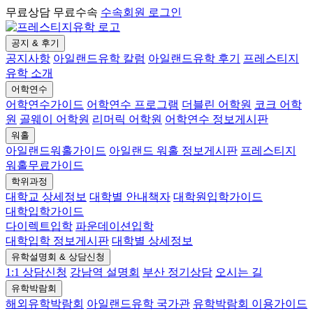
무료상담 무료수속
수속회원 로그인
공지 & 후기
공지사항
아일랜드유학 칼럼
아일랜드유학 후기
프레스티지
유학 소개
어학연수
어학연수가이드
어학연수 프로그램
더블린 어학원
코크 어학
원
골웨이 어학원
리머릭 어학원
어학연수 정보게시판
워홀
아일랜드워홀가이드
아일랜드 워홀 정보게시판
프레스티지
워홀무료가이드
학위과정
대학교 상세정보
대학별 안내책자
대학원입학가이드
대학입학가이드
다이렉트입학
파운데이션입학
대학입학 정보게시판
대학별 상세정보
유학설명회 & 상담신청
1:1 상담신청
강남역 설명회
부산 정기상담
오시는 길
유학박람회
해외유학박람회
아일랜드유학 국가관
유학박람회 이용가이드