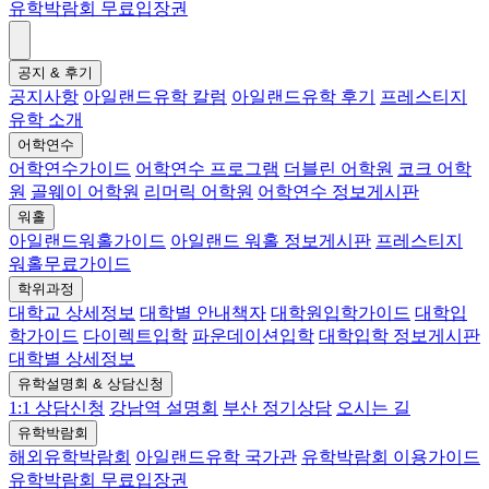
유학박람회 무료입장권
공지 & 후기
공지사항
아일랜드유학 칼럼
아일랜드유학 후기
프레스티지
유학 소개
어학연수
어학연수가이드
어학연수 프로그램
더블린 어학원
코크 어학
원
골웨이 어학원
리머릭 어학원
어학연수 정보게시판
워홀
아일랜드워홀가이드
아일랜드 워홀 정보게시판
프레스티지
워홀무료가이드
학위과정
대학교 상세정보
대학별 안내책자
대학원입학가이드
대학입
학가이드
다이렉트입학
파운데이션입학
대학입학 정보게시판
대학별 상세정보
유학설명회 & 상담신청
1:1 상담신청
강남역 설명회
부산 정기상담
오시는 길
유학박람회
해외유학박람회
아일랜드유학 국가관
유학박람회 이용가이드
유학박람회 무료입장권