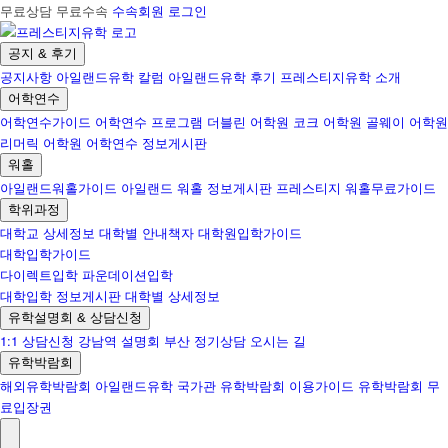
무료상담 무료수속
수속회원 로그인
공지 & 후기
공지사항
아일랜드유학 칼럼
아일랜드유학 후기
프레스티지유학 소개
어학연수
어학연수가이드
어학연수 프로그램
더블린 어학원
코크 어학원
골웨이 어학원
리머릭 어학원
어학연수 정보게시판
워홀
아일랜드워홀가이드
아일랜드 워홀 정보게시판
프레스티지 워홀무료가이드
학위과정
대학교 상세정보
대학별 안내책자
대학원입학가이드
대학입학가이드
다이렉트입학
파운데이션입학
대학입학 정보게시판
대학별 상세정보
유학설명회 & 상담신청
1:1 상담신청
강남역 설명회
부산 정기상담
오시는 길
유학박람회
해외유학박람회
아일랜드유학 국가관
유학박람회 이용가이드
유학박람회 무
료입장권