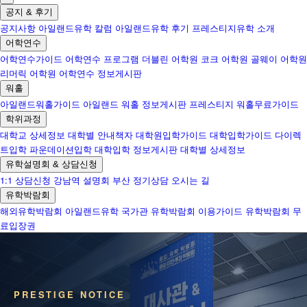
공지 & 후기
공지사항
아일랜드유학 칼럼
아일랜드유학 후기
프레스티지유학 소개
어학연수
어학연수가이드
어학연수 프로그램
더블린 어학원
코크 어학원
골웨이 어학원
리머릭 어학원
어학연수 정보게시판
워홀
아일랜드워홀가이드
아일랜드 워홀 정보게시판
프레스티지 워홀무료가이드
학위과정
대학교 상세정보
대학별 안내책자
대학원입학가이드
대학입학가이드
다이렉
트입학
파운데이션입학
대학입학 정보게시판
대학별 상세정보
유학설명회 & 상담신청
1:1 상담신청
강남역 설명회
부산 정기상담
오시는 길
유학박람회
해외유학박람회
아일랜드유학 국가관
유학박람회 이용가이드
유학박람회 무
료입장권
PRESTIGE NOTICE