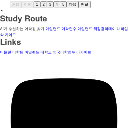
처음
이전
1
2
3
4
5
다음
맨끝
Study Route
AI가 추천하는 어학원 찾기
아일랜드 어학연수
아일랜드 워킹홀리데이
대학입
학 가이드
Links
더블린 어학원
아일랜드 대학교
영국어학연수
아카이브