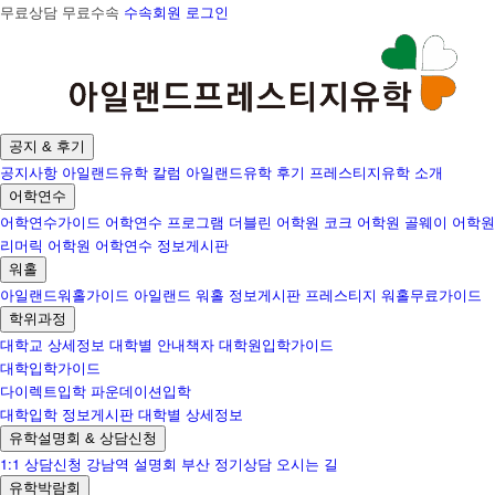
무료상담 무료수속
수속회원 로그인
공지 & 후기
공지사항
아일랜드유학 칼럼
아일랜드유학 후기
프레스티지유학 소개
어학연수
어학연수가이드
어학연수 프로그램
더블린 어학원
코크 어학원
골웨이 어학원
리머릭 어학원
어학연수 정보게시판
워홀
아일랜드워홀가이드
아일랜드 워홀 정보게시판
프레스티지 워홀무료가이드
학위과정
대학교 상세정보
대학별 안내책자
대학원입학가이드
대학입학가이드
다이렉트입학
파운데이션입학
대학입학 정보게시판
대학별 상세정보
유학설명회 & 상담신청
1:1 상담신청
강남역 설명회
부산 정기상담
오시는 길
유학박람회