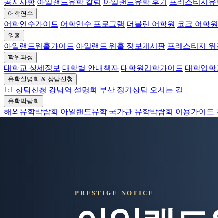
공지사항
아일랜드유학 칼럼
아일랜드유학 후기
프레스티지유
어학연수
어학연수가이드
어학연수 프로그램
더블린 어학원
코크 어학원
워홀
아일랜드워홀가이드
아일랜드 워홀 정보게시판
프레스티지 
학위과정
대학교 상세정보
대학별 안내책자
대학원입학가이드
대학입학
유학설명회 & 상담신청
1:1 상담신청
강남역 설명회
부산 정기상담
오시는 길
유학박람회
해외유학박람회
아일랜드유학 국가관
유학박람회 이용가이드
PRESTIGE NOTICE