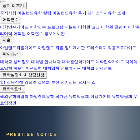
공지 & 후기
공지사항
아일랜드유학 칼럼
아일랜드유학 후기
프레스티지유학 소개
어학연수
어학연수가이드
어학연수 프로그램
더블린 어학원
코크 어학원
골웨이 어학원
리머릭 어학원
어학연수 정보게시판
워홀
아일랜드워홀가이드
아일랜드 워홀 정보게시판
프레스티지 워홀무료가이드
학위과정
대학교 상세정보
대학별 안내책자
대학원입학가이드
대학입학가이드
다이렉
트입학
파운데이션입학
대학입학 정보게시판
대학별 상세정보
유학설명회 & 상담신청
1:1 상담신청
강남역 설명회
부산 정기상담
오시는 길
유학박람회
해외유학박람회
아일랜드유학 국가관
유학박람회 이용가이드
유학박람회 무
료입장권
PRESTIGE NOTICE