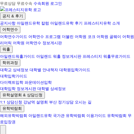
무료상담 무료수속
수속회원 로그인
공지 & 후기
공지사항
아일랜드유학 칼럼
아일랜드유학 후기
프레스티지유학 소개
어학연수
어학연수가이드
어학연수 프로그램
더블린 어학원
코크 어학원
골웨이 어학원
리머릭 어학원
어학연수 정보게시판
워홀
아일랜드워홀가이드
아일랜드 워홀 정보게시판
프레스티지 워홀무료가이드
학위과정
대학교 상세정보
대학별 안내책자
대학원입학가이드
대학입학가이드
다이렉트입학
파운데이션입학
대학입학 정보게시판
대학별 상세정보
유학설명회 & 상담신청
1:1 상담신청
강남역 설명회
부산 정기상담
오시는 길
유학박람회
해외유학박람회
아일랜드유학 국가관
유학박람회 이용가이드
유학박람회 무
료입장권