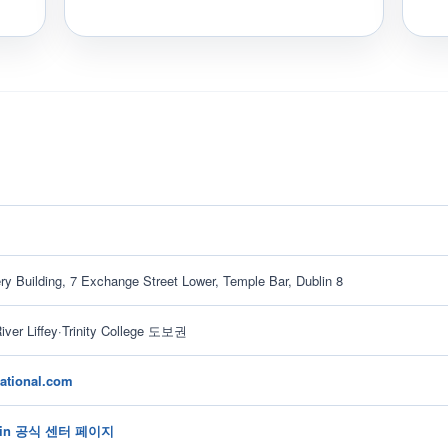
ry Building, 7 Exchange Street Lower, Temple Bar, Dublin 8
iver Liffey·Trinity College 도보권
national.com
blin 공식 센터 페이지