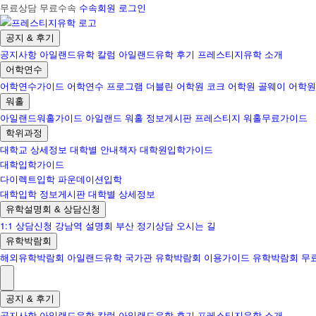
무료상담 무료수속
수속회원 로그인
공지 & 후기
공지사항
아일랜드유학 칼럼
아일랜드유학 후기
프레스티지유학 소개
어학연수
어학연수가이드
어학연수 프로그램
더블린 어학원
코크 어학원
골웨이 어학원
워홀
아일랜드워홀가이드
아일랜드 워홀 정보게시판
프레스티지 워홀무료가이드
학위과정
대학교 상세정보
대학별 안내책자
대학원입학가이드
대학입학가이드
다이렉트입학
파운데이션입학
대학입학 정보게시판
대학별 상세정보
유학설명회 & 상담신청
1:1 상담신청
강남역 설명회
부산 정기상담
오시는 길
유학박람회
해외유학박람회
아일랜드유학 국가관
유학박람회 이용가이드
유학박람회 무
공지 & 후기
공지사항
아일랜드유학 칼럼
아일랜드유학 후기
프레스티지유학 소개