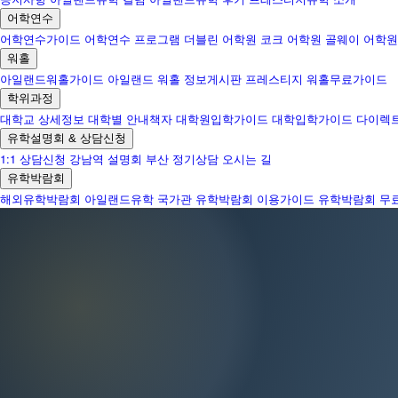
어학연수
어학연수가이드
어학연수 프로그램
더블린 어학원
코크 어학원
골웨이 어학원
워홀
아일랜드워홀가이드
아일랜드 워홀 정보게시판
프레스티지 워홀무료가이드
학위과정
대학교 상세정보
대학별 안내책자
대학원입학가이드
대학입학가이드
다이렉
유학설명회 & 상담신청
1:1 상담신청
강남역 설명회
부산 정기상담
오시는 길
유학박람회
해외유학박람회
아일랜드유학 국가관
유학박람회 이용가이드
유학박람회 무