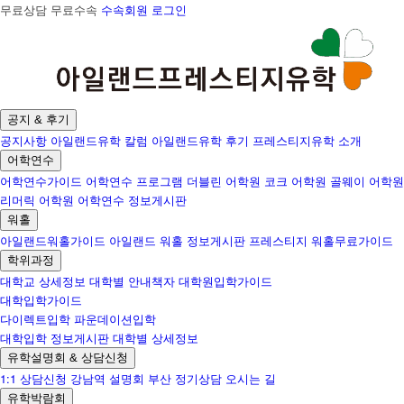
무료상담 무료수속
수속회원 로그인
공지 & 후기
공지사항
아일랜드유학 칼럼
아일랜드유학 후기
프레스티지유학 소개
어학연수
어학연수가이드
어학연수 프로그램
더블린 어학원
코크 어학원
골웨이 어학원
리머릭 어학원
어학연수 정보게시판
워홀
아일랜드워홀가이드
아일랜드 워홀 정보게시판
프레스티지 워홀무료가이드
학위과정
대학교 상세정보
대학별 안내책자
대학원입학가이드
대학입학가이드
다이렉트입학
파운데이션입학
대학입학 정보게시판
대학별 상세정보
유학설명회 & 상담신청
1:1 상담신청
강남역 설명회
부산 정기상담
오시는 길
유학박람회