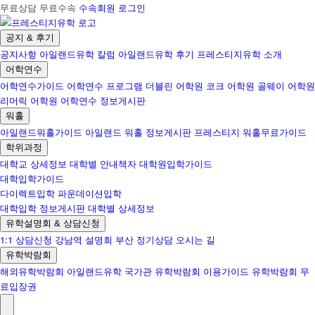
무료상담 무료수속
수속회원 로그인
공지 & 후기
공지사항
아일랜드유학 칼럼
아일랜드유학 후기
프레스티지유학 소개
어학연수
어학연수가이드
어학연수 프로그램
더블린 어학원
코크 어학원
골웨이 어학원
리머릭 어학원
어학연수 정보게시판
워홀
아일랜드워홀가이드
아일랜드 워홀 정보게시판
프레스티지 워홀무료가이드
학위과정
대학교 상세정보
대학별 안내책자
대학원입학가이드
대학입학가이드
다이렉트입학
파운데이션입학
대학입학 정보게시판
대학별 상세정보
유학설명회 & 상담신청
1:1 상담신청
강남역 설명회
부산 정기상담
오시는 길
유학박람회
해외유학박람회
아일랜드유학 국가관
유학박람회 이용가이드
유학박람회 무
료입장권