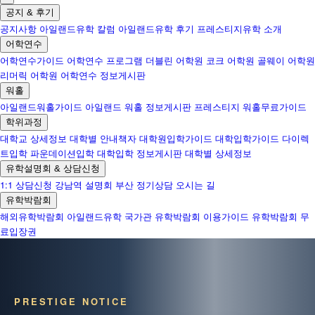
공지 & 후기
공지사항
아일랜드유학 칼럼
아일랜드유학 후기
프레스티지유학 소개
어학연수
어학연수가이드
어학연수 프로그램
더블린 어학원
코크 어학원
골웨이 어학원
리머릭 어학원
어학연수 정보게시판
워홀
아일랜드워홀가이드
아일랜드 워홀 정보게시판
프레스티지 워홀무료가이드
학위과정
대학교 상세정보
대학별 안내책자
대학원입학가이드
대학입학가이드
다이렉
트입학
파운데이션입학
대학입학 정보게시판
대학별 상세정보
유학설명회 & 상담신청
1:1 상담신청
강남역 설명회
부산 정기상담
오시는 길
유학박람회
해외유학박람회
아일랜드유학 국가관
유학박람회 이용가이드
유학박람회 무
료입장권
PRESTIGE NOTICE