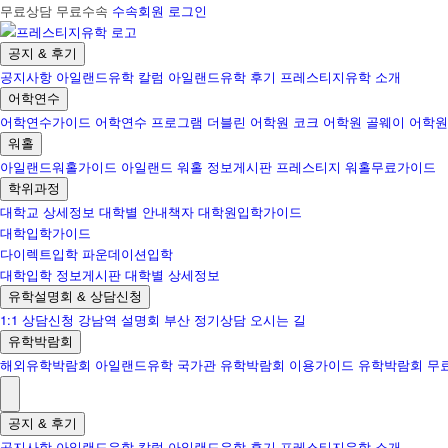
무료상담 무료수속
수속회원 로그인
공지 & 후기
공지사항
아일랜드유학 칼럼
아일랜드유학 후기
프레스티지유학 소개
어학연수
어학연수가이드
어학연수 프로그램
더블린 어학원
코크 어학원
골웨이 어학원
워홀
아일랜드워홀가이드
아일랜드 워홀 정보게시판
프레스티지 워홀무료가이드
학위과정
대학교 상세정보
대학별 안내책자
대학원입학가이드
대학입학가이드
다이렉트입학
파운데이션입학
대학입학 정보게시판
대학별 상세정보
유학설명회 & 상담신청
1:1 상담신청
강남역 설명회
부산 정기상담
오시는 길
유학박람회
해외유학박람회
아일랜드유학 국가관
유학박람회 이용가이드
유학박람회 무
공지 & 후기
공지사항
아일랜드유학 칼럼
아일랜드유학 후기
프레스티지유학 소개