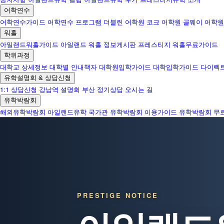
어학연수
어학연수가이드
어학연수 프로그램
더블린 어학원
코크 어학원
골웨이 어학원
워홀
아일랜드워홀가이드
아일랜드 워홀 정보게시판
프레스티지 워홀무료가이드
학위과정
대학교 상세정보
대학별 안내책자
대학원입학가이드
대학입학가이드
다이렉
유학설명회 & 상담신청
1:1 상담신청
강남역 설명회
부산 정기상담
오시는 길
유학박람회
해외유학박람회
아일랜드유학 국가관
유학박람회 이용가이드
유학박람회 무
PRESTIGE NOTICE