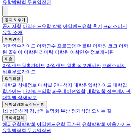
유학박람회 무료입장권
공지 & 후기
공지사항
아일랜드유학 칼럼
아일랜드유학 후기
프레스티지
유학 소개
어학연수
어학연수가이드
어학연수 프로그램
더블린 어학원
코크 어학
원
골웨이 어학원
리머릭 어학원
어학연수 정보게시판
워홀
아일랜드워홀가이드
아일랜드 워홀 정보게시판
프레스티지
워홀무료가이드
학위과정
대학교 상세정보
대학별 안내책자
대학원입학가이드
대학입
학가이드
다이렉트입학
파운데이션입학
대학입학 정보게시판
대학별 상세정보
유학설명회 & 상담신청
1:1 상담신청
강남역 설명회
부산 정기상담
오시는 길
유학박람회
해외유학박람회
아일랜드유학 국가관
유학박람회 이용가이드
유학박람회 무료입장권