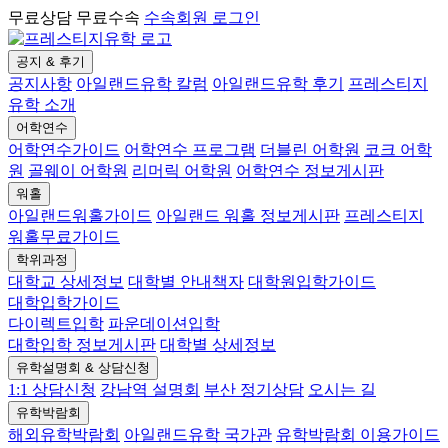
무료상담 무료수속
수속회원 로그인
공지 & 후기
공지사항
아일랜드유학 칼럼
아일랜드유학 후기
프레스티지
유학 소개
어학연수
어학연수가이드
어학연수 프로그램
더블린 어학원
코크 어학
원
골웨이 어학원
리머릭 어학원
어학연수 정보게시판
워홀
아일랜드워홀가이드
아일랜드 워홀 정보게시판
프레스티지
워홀무료가이드
학위과정
대학교 상세정보
대학별 안내책자
대학원입학가이드
대학입학가이드
다이렉트입학
파운데이션입학
대학입학 정보게시판
대학별 상세정보
유학설명회 & 상담신청
1:1 상담신청
강남역 설명회
부산 정기상담
오시는 길
유학박람회
해외유학박람회
아일랜드유학 국가관
유학박람회 이용가이드