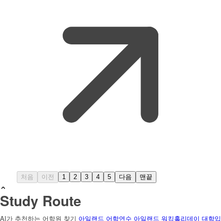
처음
이전
1
2
3
4
5
다음
맨끝
Study Route
AI가 추천하는 어학원 찾기
아일랜드 어학연수
아일랜드 워킹홀리데이
대학입