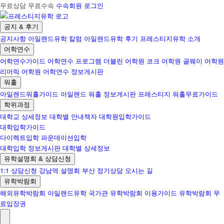
무료상담 무료수속
수속회원 로그인
공지 & 후기
공지사항
아일랜드유학 칼럼
아일랜드유학 후기
프레스티지유학 소개
어학연수
어학연수가이드
어학연수 프로그램
더블린 어학원
코크 어학원
골웨이 어학원
리머릭 어학원
어학연수 정보게시판
워홀
아일랜드워홀가이드
아일랜드 워홀 정보게시판
프레스티지 워홀무료가이드
학위과정
대학교 상세정보
대학별 안내책자
대학원입학가이드
대학입학가이드
다이렉트입학
파운데이션입학
대학입학 정보게시판
대학별 상세정보
유학설명회 & 상담신청
1:1 상담신청
강남역 설명회
부산 정기상담
오시는 길
유학박람회
해외유학박람회
아일랜드유학 국가관
유학박람회 이용가이드
유학박람회 무
료입장권