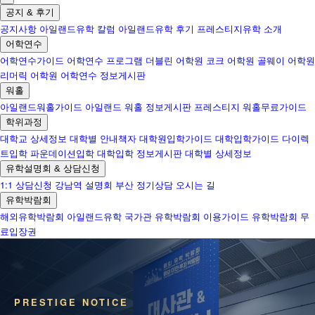
공지 & 후기
공지사항
아일랜드유학 칼럼
아일랜드유학 후기
프레스티지유학 소개
어학연수
어학연수가이드
어학연수 프로그램
더블린 어학원
코크 어학원
골웨이 어학원
리머릭 어학원
어학연수 정보게시판
워홀
아일랜드워홀가이드
아일랜드 워홀 정보게시판
프레스티지 워홀무료가이드
학위과정
대학교 상세정보
대학별 안내책자
대학원입학가이드
대학입학가이드
다이렉
트입학
파운데이션입학
대학입학 정보게시판
대학별 상세정보
유학설명회 & 상담신청
1:1 상담신청
강남역 설명회
부산 정기상담
오시는 길
유학박람회
해외유학박람회
아일랜드유학 국가관
유학박람회 이용가이드
유학박람회 무
료입장권
PRESTIGE NOTICE