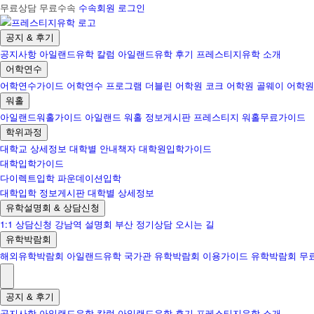
무료상담 무료수속
수속회원 로그인
공지 & 후기
공지사항
아일랜드유학 칼럼
아일랜드유학 후기
프레스티지유학 소개
어학연수
어학연수가이드
어학연수 프로그램
더블린 어학원
코크 어학원
골웨이 어학원
워홀
아일랜드워홀가이드
아일랜드 워홀 정보게시판
프레스티지 워홀무료가이드
학위과정
대학교 상세정보
대학별 안내책자
대학원입학가이드
대학입학가이드
다이렉트입학
파운데이션입학
대학입학 정보게시판
대학별 상세정보
유학설명회 & 상담신청
1:1 상담신청
강남역 설명회
부산 정기상담
오시는 길
유학박람회
해외유학박람회
아일랜드유학 국가관
유학박람회 이용가이드
유학박람회 무
공지 & 후기
공지사항
아일랜드유학 칼럼
아일랜드유학 후기
프레스티지유학 소개