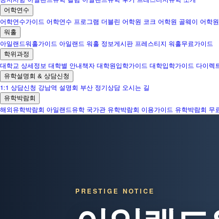
어학연수
어학연수가이드
어학연수 프로그램
더블린 어학원
코크 어학원
골웨이 어학원
워홀
아일랜드워홀가이드
아일랜드 워홀 정보게시판
프레스티지 워홀무료가이드
학위과정
대학교 상세정보
대학별 안내책자
대학원입학가이드
대학입학가이드
다이렉
유학설명회 & 상담신청
1:1 상담신청
강남역 설명회
부산 정기상담
오시는 길
유학박람회
해외유학박람회
아일랜드유학 국가관
유학박람회 이용가이드
유학박람회 무
PRESTIGE NOTICE