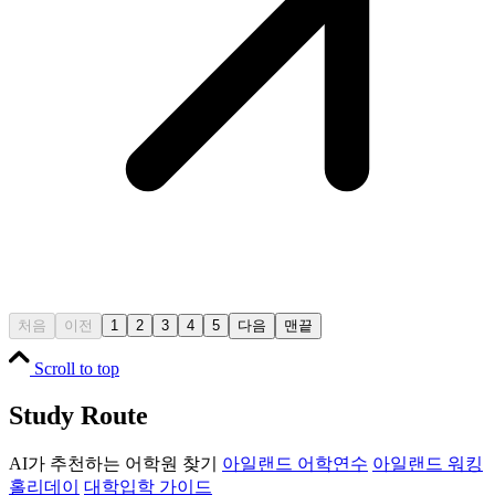
처음
이전
1
2
3
4
5
다음
맨끝
Scroll to top
Study Route
AI가 추천하는 어학원 찾기
아일랜드 어학연수
아일랜드 워킹
홀리데이
대학입학 가이드