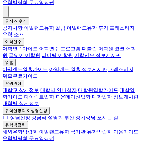
유학박람회 무료입장권
공지 & 후기
공지사항
아일랜드유학 칼럼
아일랜드유학 후기
프레스티지
유학 소개
어학연수
어학연수가이드
어학연수 프로그램
더블린 어학원
코크 어학
원
골웨이 어학원
리머릭 어학원
어학연수 정보게시판
워홀
아일랜드워홀가이드
아일랜드 워홀 정보게시판
프레스티지
워홀무료가이드
학위과정
대학교 상세정보
대학별 안내책자
대학원입학가이드
대학입
학가이드
다이렉트입학
파운데이션입학
대학입학 정보게시판
대학별 상세정보
유학설명회 & 상담신청
1:1 상담신청
강남역 설명회
부산 정기상담
오시는 길
유학박람회
해외유학박람회
아일랜드유학 국가관
유학박람회 이용가이드
유학박람회 무료입장권