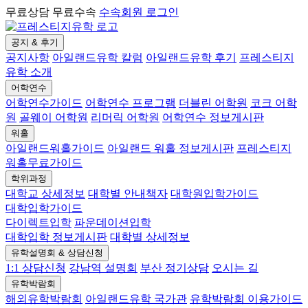
무료상담 무료수속
수속회원 로그인
공지 & 후기
공지사항
아일랜드유학 칼럼
아일랜드유학 후기
프레스티지
유학 소개
어학연수
어학연수가이드
어학연수 프로그램
더블린 어학원
코크 어학
원
골웨이 어학원
리머릭 어학원
어학연수 정보게시판
워홀
아일랜드워홀가이드
아일랜드 워홀 정보게시판
프레스티지
워홀무료가이드
학위과정
대학교 상세정보
대학별 안내책자
대학원입학가이드
대학입학가이드
다이렉트입학
파운데이션입학
대학입학 정보게시판
대학별 상세정보
유학설명회 & 상담신청
1:1 상담신청
강남역 설명회
부산 정기상담
오시는 길
유학박람회
해외유학박람회
아일랜드유학 국가관
유학박람회 이용가이드