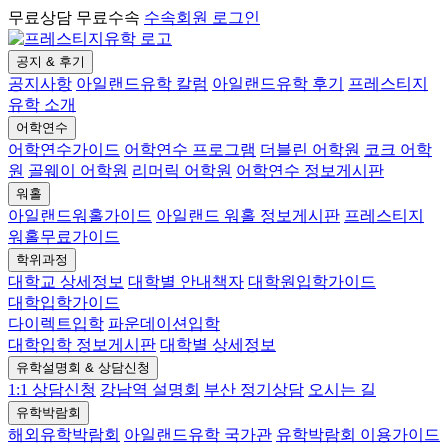
무료상담 무료수속
수속회원 로그인
공지 & 후기
공지사항
아일랜드유학 칼럼
아일랜드유학 후기
프레스티지
유학 소개
어학연수
어학연수가이드
어학연수 프로그램
더블린 어학원
코크 어학
원
골웨이 어학원
리머릭 어학원
어학연수 정보게시판
워홀
아일랜드워홀가이드
아일랜드 워홀 정보게시판
프레스티지
워홀무료가이드
학위과정
대학교 상세정보
대학별 안내책자
대학원입학가이드
대학입학가이드
다이렉트입학
파운데이션입학
대학입학 정보게시판
대학별 상세정보
유학설명회 & 상담신청
1:1 상담신청
강남역 설명회
부산 정기상담
오시는 길
유학박람회
해외유학박람회
아일랜드유학 국가관
유학박람회 이용가이드