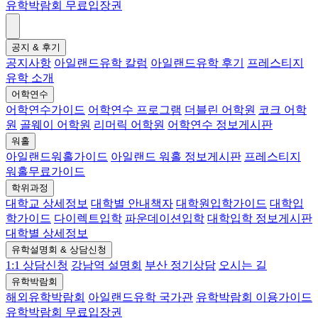
유학박람회 무료입장권
공지 & 후기
공지사항
아일랜드유학 칼럼
아일랜드유학 후기
프레스티지
유학 소개
어학연수
어학연수가이드
어학연수 프로그램
더블린 어학원
코크 어학
원
골웨이 어학원
리머릭 어학원
어학연수 정보게시판
워홀
아일랜드워홀가이드
아일랜드 워홀 정보게시판
프레스티지
워홀무료가이드
학위과정
대학교 상세정보
대학별 안내책자
대학원입학가이드
대학입
학가이드
다이렉트입학
파운데이션입학
대학입학 정보게시판
대학별 상세정보
유학설명회 & 상담신청
1:1 상담신청
강남역 설명회
부산 정기상담
오시는 길
유학박람회
해외유학박람회
아일랜드유학 국가관
유학박람회 이용가이드
유학박람회 무료입장권