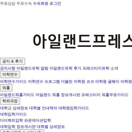
무료상담 무료수속
수속회원 로그인
공지 & 후기
공지사항
아일랜드유학 칼럼
아일랜드유학 후기
프레스티지유학 소개
어학연수
어학연수가이드
어학연수 프로그램
더블린 어학원
코크 어학원
골웨이 어학원
워홀
아일랜드워홀가이드
아일랜드 워홀 정보게시판
프레스티지 워홀무료가이드
학위과정
대학교 상세정보
대학별 안내책자
대학원입학가이드
대학입학가이드
다이렉트입학
파운데이션입학
대학입학 정보게시판
대학별 상세정보