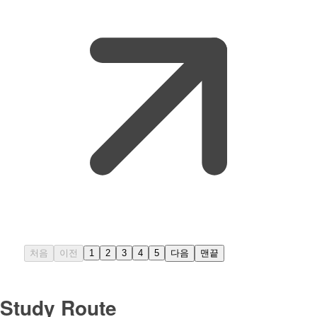
처음
이전
1
2
3
4
5
다음
맨끝
Study Route