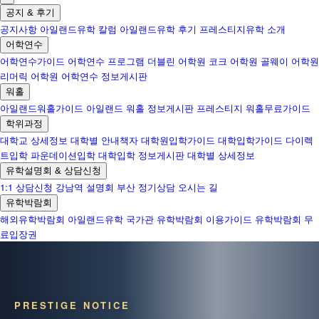
공지 & 후기
공지사항
아일랜드유학 칼럼
아일랜드유학 후기
프레스티지유학 소개
어학연수
어학연수가이드
어학연수 프로그램
더블린 어학원
코크 어학원
골웨이 어학원
리머릭 어학원
어학연수 정보게시판
워홀
아일랜드워홀가이드
아일랜드 워홀 정보게시판
프레스티지 워홀무료가이드
학위과정
대학교 상세정보
대학별 안내책자
대학원입학가이드
대학입학가이드
다이렉
트입학
파운데이션입학
대학입학 정보게시판
대학별 상세정보
유학설명회 & 상담신청
1:1 상담신청
강남역 설명회
부산 정기상담
오시는 길
유학박람회
해외유학박람회
아일랜드유학 국가관
유학박람회 이용가이드
유학박람회 무
료입장권
PRESTIGE NOTICE