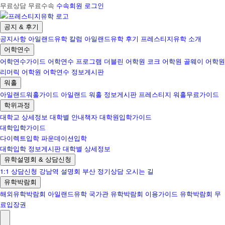
무료상담 무료수속
수속회원 로그인
공지 & 후기
공지사항
아일랜드유학 칼럼
아일랜드유학 후기
프레스티지유학 소개
어학연수
어학연수가이드
어학연수 프로그램
더블린 어학원
코크 어학원
골웨이 어학원
리머릭 어학원
어학연수 정보게시판
워홀
아일랜드워홀가이드
아일랜드 워홀 정보게시판
프레스티지 워홀무료가이드
학위과정
대학교 상세정보
대학별 안내책자
대학원입학가이드
대학입학가이드
다이렉트입학
파운데이션입학
대학입학 정보게시판
대학별 상세정보
유학설명회 & 상담신청
1:1 상담신청
강남역 설명회
부산 정기상담
오시는 길
유학박람회
해외유학박람회
아일랜드유학 국가관
유학박람회 이용가이드
유학박람회 무
료입장권