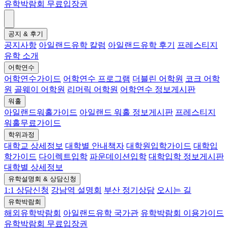
유학박람회 무료입장권
공지 & 후기
공지사항
아일랜드유학 칼럼
아일랜드유학 후기
프레스티지
유학 소개
어학연수
어학연수가이드
어학연수 프로그램
더블린 어학원
코크 어학
원
골웨이 어학원
리머릭 어학원
어학연수 정보게시판
워홀
아일랜드워홀가이드
아일랜드 워홀 정보게시판
프레스티지
워홀무료가이드
학위과정
대학교 상세정보
대학별 안내책자
대학원입학가이드
대학입
학가이드
다이렉트입학
파운데이션입학
대학입학 정보게시판
대학별 상세정보
유학설명회 & 상담신청
1:1 상담신청
강남역 설명회
부산 정기상담
오시는 길
유학박람회
해외유학박람회
아일랜드유학 국가관
유학박람회 이용가이드
유학박람회 무료입장권