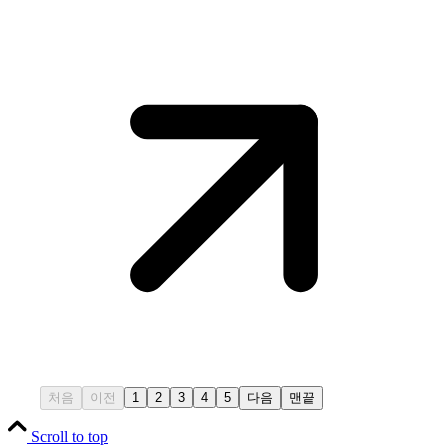
처음
이전
1
2
3
4
5
다음
맨끝
Scroll to top