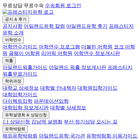
무료상담 무료수속
수속회원 로그인
공지 & 후기
공지사항
아일랜드유학 칼럼
아일랜드유학 후기
프레스티지
유학 소개
어학연수
어학연수가이드
어학연수 프로그램
더블린 어학원
코크 어학
원
골웨이 어학원
리머릭 어학원
어학연수 정보게시판
워홀
아일랜드워홀가이드
아일랜드 워홀 정보게시판
프레스티지
워홀무료가이드
학위과정
대학교 상세정보
대학별 안내책자
대학원입학가이드
대학입학가이드
다이렉트입학
파운데이션입학
대학입학 정보게시판
대학별 상세정보
유학설명회 & 상담신청
1:1 상담신청
강남역 설명회
부산 정기상담
오시는 길
유학박람회
해외유학박람회
아일랜드유학 국가관
유학박람회 이용가이드