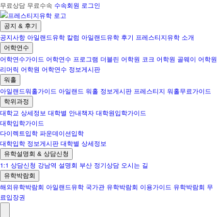
무료상담 무료수속
수속회원 로그인
공지 & 후기
공지사항
아일랜드유학 칼럼
아일랜드유학 후기
프레스티지유학 소개
어학연수
어학연수가이드
어학연수 프로그램
더블린 어학원
코크 어학원
골웨이 어학원
리머릭 어학원
어학연수 정보게시판
워홀
아일랜드워홀가이드
아일랜드 워홀 정보게시판
프레스티지 워홀무료가이드
학위과정
대학교 상세정보
대학별 안내책자
대학원입학가이드
대학입학가이드
다이렉트입학
파운데이션입학
대학입학 정보게시판
대학별 상세정보
유학설명회 & 상담신청
1:1 상담신청
강남역 설명회
부산 정기상담
오시는 길
유학박람회
해외유학박람회
아일랜드유학 국가관
유학박람회 이용가이드
유학박람회 무
료입장권