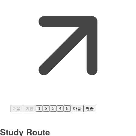
처음
이전
1
2
3
4
5
다음
맨끝
Study Route