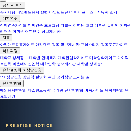
공지 & 후기
공지사항
아일랜드유학 칼럼
아일랜드유학 후기
프레스티지유학 소개
어학연수
어학연수가이드
어학연수 프로그램
더블린 어학원
코크 어학원
골웨이 어학원
리머릭 어학원
어학연수 정보게시판
워홀
아일랜드워홀가이드
아일랜드 워홀 정보게시판
프레스티지 워홀무료가이드
학위과정
대학교 상세정보
대학별 안내책자
대학원입학가이드
대학입학가이드
다이렉
트입학
파운데이션입학
대학입학 정보게시판
대학별 상세정보
유학설명회 & 상담신청
1:1 상담신청
강남역 설명회
부산 정기상담
오시는 길
유학박람회
해외유학박람회
아일랜드유학 국가관
유학박람회 이용가이드
유학박람회 무
료입장권
PRESTIGE NOTICE