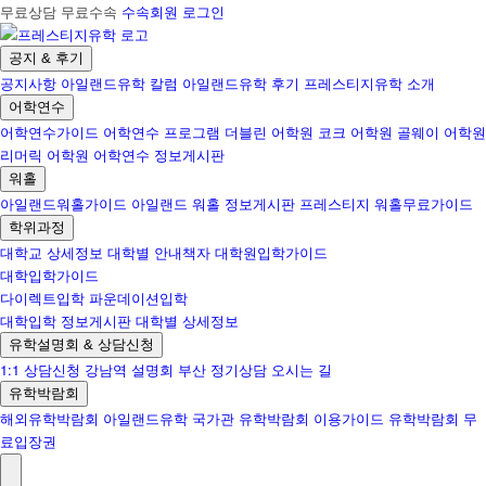
무료상담 무료수속
수속회원 로그인
공지 & 후기
공지사항
아일랜드유학 칼럼
아일랜드유학 후기
프레스티지유학 소개
어학연수
어학연수가이드
어학연수 프로그램
더블린 어학원
코크 어학원
골웨이 어학원
리머릭 어학원
어학연수 정보게시판
워홀
아일랜드워홀가이드
아일랜드 워홀 정보게시판
프레스티지 워홀무료가이드
학위과정
대학교 상세정보
대학별 안내책자
대학원입학가이드
대학입학가이드
다이렉트입학
파운데이션입학
대학입학 정보게시판
대학별 상세정보
유학설명회 & 상담신청
1:1 상담신청
강남역 설명회
부산 정기상담
오시는 길
유학박람회
해외유학박람회
아일랜드유학 국가관
유학박람회 이용가이드
유학박람회 무
료입장권