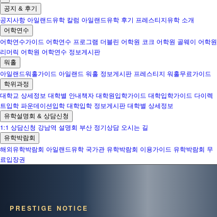
공지 & 후기
공지사항
아일랜드유학 칼럼
아일랜드유학 후기
프레스티지유학 소개
어학연수
어학연수가이드
어학연수 프로그램
더블린 어학원
코크 어학원
골웨이 어학원
리머릭 어학원
어학연수 정보게시판
워홀
아일랜드워홀가이드
아일랜드 워홀 정보게시판
프레스티지 워홀무료가이드
학위과정
대학교 상세정보
대학별 안내책자
대학원입학가이드
대학입학가이드
다이렉
트입학
파운데이션입학
대학입학 정보게시판
대학별 상세정보
유학설명회 & 상담신청
1:1 상담신청
강남역 설명회
부산 정기상담
오시는 길
유학박람회
해외유학박람회
아일랜드유학 국가관
유학박람회 이용가이드
유학박람회 무
료입장권
PRESTIGE NOTICE