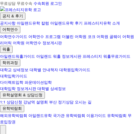
무료상담 무료수속
수속회원 로그인
공지 & 후기
공지사항
아일랜드유학 칼럼
아일랜드유학 후기
프레스티지유학 소개
어학연수
어학연수가이드
어학연수 프로그램
더블린 어학원
코크 어학원
골웨이 어학원
리머릭 어학원
어학연수 정보게시판
워홀
아일랜드워홀가이드
아일랜드 워홀 정보게시판
프레스티지 워홀무료가이드
학위과정
대학교 상세정보
대학별 안내책자
대학원입학가이드
대학입학가이드
다이렉트입학
파운데이션입학
대학입학 정보게시판
대학별 상세정보
유학설명회 & 상담신청
1:1 상담신청
강남역 설명회
부산 정기상담
오시는 길
유학박람회
해외유학박람회
아일랜드유학 국가관
유학박람회 이용가이드
유학박람회 무
료입장권