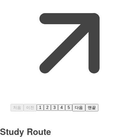
처음
이전
1
2
3
4
5
다음
맨끝
Study Route