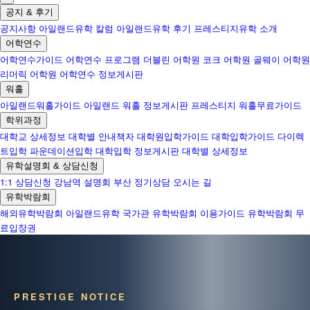
공지 & 후기
공지사항
아일랜드유학 칼럼
아일랜드유학 후기
프레스티지유학 소개
어학연수
어학연수가이드
어학연수 프로그램
더블린 어학원
코크 어학원
골웨이 어학원
리머릭 어학원
어학연수 정보게시판
워홀
아일랜드워홀가이드
아일랜드 워홀 정보게시판
프레스티지 워홀무료가이드
학위과정
대학교 상세정보
대학별 안내책자
대학원입학가이드
대학입학가이드
다이렉
트입학
파운데이션입학
대학입학 정보게시판
대학별 상세정보
유학설명회 & 상담신청
1:1 상담신청
강남역 설명회
부산 정기상담
오시는 길
유학박람회
해외유학박람회
아일랜드유학 국가관
유학박람회 이용가이드
유학박람회 무
료입장권
PRESTIGE NOTICE