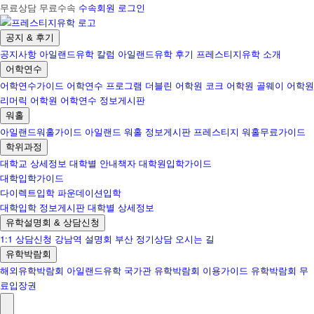
무료상담 무료수속
수속회원 로그인
공지 & 후기
공지사항
아일랜드유학 칼럼
아일랜드유학 후기
프레스티지유학 소개
어학연수
어학연수가이드
어학연수 프로그램
더블린 어학원
코크 어학원
골웨이 어학원
리머릭 어학원
어학연수 정보게시판
워홀
아일랜드워홀가이드
아일랜드 워홀 정보게시판
프레스티지 워홀무료가이드
학위과정
대학교 상세정보
대학별 안내책자
대학원입학가이드
대학입학가이드
다이렉트입학
파운데이션입학
대학입학 정보게시판
대학별 상세정보
유학설명회 & 상담신청
1:1 상담신청
강남역 설명회
부산 정기상담
오시는 길
유학박람회
해외유학박람회
아일랜드유학 국가관
유학박람회 이용가이드
유학박람회 무
료입장권