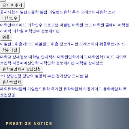
공지 & 후기
공지사항
아일랜드유학 칼럼
아일랜드유학 후기
프레스티지유학 소개
어학연수
어학연수가이드
어학연수 프로그램
더블린 어학원
코크 어학원
골웨이 어학원
리머릭 어학원
어학연수 정보게시판
워홀
아일랜드워홀가이드
아일랜드 워홀 정보게시판
프레스티지 워홀무료가이드
학위과정
대학교 상세정보
대학별 안내책자
대학원입학가이드
대학입학가이드
다이렉
트입학
파운데이션입학
대학입학 정보게시판
대학별 상세정보
유학설명회 & 상담신청
1:1 상담신청
강남역 설명회
부산 정기상담
오시는 길
유학박람회
해외유학박람회
아일랜드유학 국가관
유학박람회 이용가이드
유학박람회 무
료입장권
PRESTIGE NOTICE