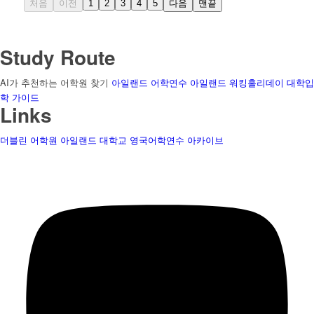
처음
이전
1
2
3
4
5
다음
맨끝
Study Route
AI가 추천하는 어학원 찾기
아일랜드 어학연수
아일랜드 워킹홀리데이
대학입
학 가이드
Links
더블린 어학원
아일랜드 대학교
영국어학연수
아카이브