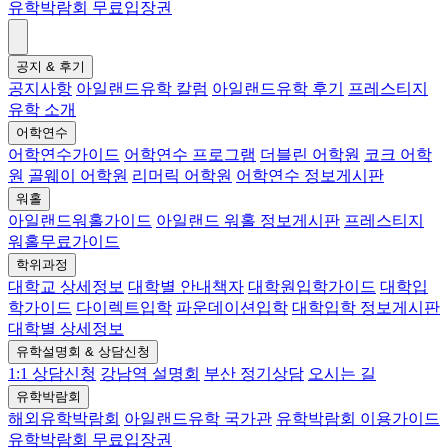
유학박람회 무료입장권
공지 & 후기
공지사항
아일랜드유학 칼럼
아일랜드유학 후기
프레스티지
유학 소개
어학연수
어학연수가이드
어학연수 프로그램
더블린 어학원
코크 어학
원
골웨이 어학원
리머릭 어학원
어학연수 정보게시판
워홀
아일랜드워홀가이드
아일랜드 워홀 정보게시판
프레스티지
워홀무료가이드
학위과정
대학교 상세정보
대학별 안내책자
대학원입학가이드
대학입
학가이드
다이렉트입학
파운데이션입학
대학입학 정보게시판
대학별 상세정보
유학설명회 & 상담신청
1:1 상담신청
강남역 설명회
부산 정기상담
오시는 길
유학박람회
해외유학박람회
아일랜드유학 국가관
유학박람회 이용가이드
유학박람회 무료입장권