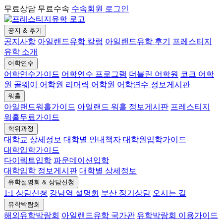
무료상담 무료수속
수속회원 로그인
공지 & 후기
공지사항
아일랜드유학 칼럼
아일랜드유학 후기
프레스티지
유학 소개
어학연수
어학연수가이드
어학연수 프로그램
더블린 어학원
코크 어학
원
골웨이 어학원
리머릭 어학원
어학연수 정보게시판
워홀
아일랜드워홀가이드
아일랜드 워홀 정보게시판
프레스티지
워홀무료가이드
학위과정
대학교 상세정보
대학별 안내책자
대학원입학가이드
대학입학가이드
다이렉트입학
파운데이션입학
대학입학 정보게시판
대학별 상세정보
유학설명회 & 상담신청
1:1 상담신청
강남역 설명회
부산 정기상담
오시는 길
유학박람회
해외유학박람회
아일랜드유학 국가관
유학박람회 이용가이드