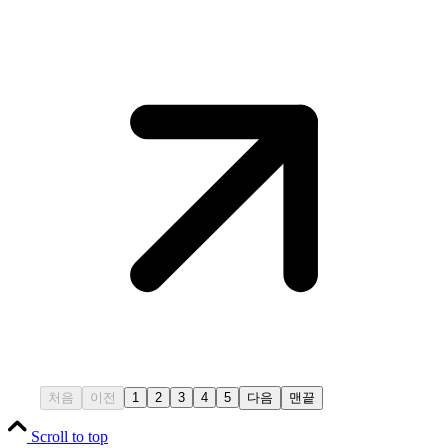
처음
이전
1
2
3
4
5
다음
맨끝
Scroll to top