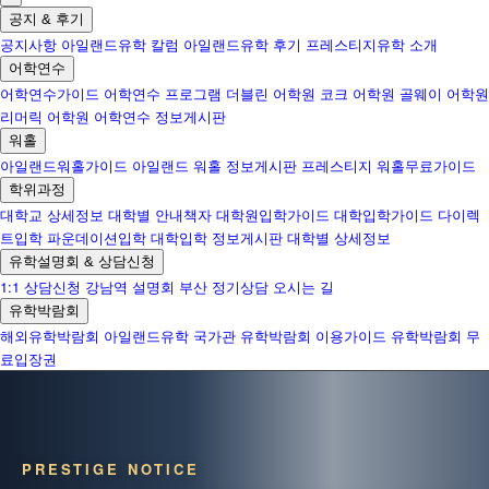
공지 & 후기
공지사항
아일랜드유학 칼럼
아일랜드유학 후기
프레스티지유학 소개
어학연수
어학연수가이드
어학연수 프로그램
더블린 어학원
코크 어학원
골웨이 어학원
리머릭 어학원
어학연수 정보게시판
워홀
아일랜드워홀가이드
아일랜드 워홀 정보게시판
프레스티지 워홀무료가이드
학위과정
대학교 상세정보
대학별 안내책자
대학원입학가이드
대학입학가이드
다이렉
트입학
파운데이션입학
대학입학 정보게시판
대학별 상세정보
유학설명회 & 상담신청
1:1 상담신청
강남역 설명회
부산 정기상담
오시는 길
유학박람회
해외유학박람회
아일랜드유학 국가관
유학박람회 이용가이드
유학박람회 무
료입장권
PRESTIGE NOTICE