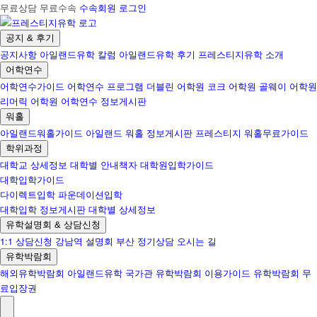
무료상담 무료수속
수속회원 로그인
공지 & 후기
공지사항
아일랜드유학 칼럼
아일랜드유학 후기
프레스티지유학 소개
어학연수
어학연수가이드
어학연수 프로그램
더블린 어학원
코크 어학원
골웨이 어학원
리머릭 어학원
어학연수 정보게시판
워홀
아일랜드워홀가이드
아일랜드 워홀 정보게시판
프레스티지 워홀무료가이드
학위과정
대학교 상세정보
대학별 안내책자
대학원입학가이드
대학입학가이드
다이렉트입학
파운데이션입학
대학입학 정보게시판
대학별 상세정보
유학설명회 & 상담신청
1:1 상담신청
강남역 설명회
부산 정기상담
오시는 길
유학박람회
해외유학박람회
아일랜드유학 국가관
유학박람회 이용가이드
유학박람회 무
료입장권