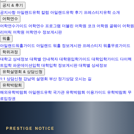
공지 & 후기
공지사항
아일랜드유학 칼럼
아일랜드유학 후기
프레스티지유학 소개
어학연수
어학연수가이드
어학연수 프로그램
더블린 어학원
코크 어학원
골웨이 어학원
리머릭 어학원
어학연수 정보게시판
워홀
아일랜드워홀가이드
아일랜드 워홀 정보게시판
프레스티지 워홀무료가이드
학위과정
대학교 상세정보
대학별 안내책자
대학원입학가이드
대학입학가이드
다이렉
트입학
파운데이션입학
대학입학 정보게시판
대학별 상세정보
유학설명회 & 상담신청
1:1 상담신청
강남역 설명회
부산 정기상담
오시는 길
유학박람회
해외유학박람회
아일랜드유학 국가관
유학박람회 이용가이드
유학박람회 무
료입장권
PRESTIGE NOTICE