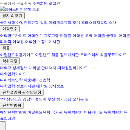
무료상담 무료수속
수속회원 로그인
공지 & 후기
공지사항
아일랜드유학 칼럼
아일랜드유학 후기
프레스티지유학 소개
어학연수
어학연수가이드
어학연수 프로그램
더블린 어학원
코크 어학원
골웨이 어학원
리머릭 어학원
어학연수 정보게시판
워홀
아일랜드워홀가이드
아일랜드 워홀 정보게시판
프레스티지 워홀무료가이드
학위과정
대학교 상세정보
대학별 안내책자
대학원입학가이드
대학입학가이드
다이렉트입학
파운데이션입학
대학입학 정보게시판
대학별 상세정보
유학설명회 & 상담신청
1:1 상담신청
강남역 설명회
부산 정기상담
오시는 길
유학박람회
해외유학박람회
아일랜드유학 국가관
유학박람회 이용가이드
유학박람회 무
료입장권