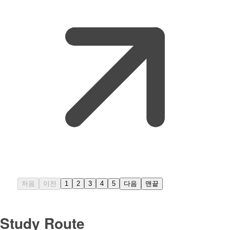
처음
이전
1
2
3
4
5
다음
맨끝
Study Route