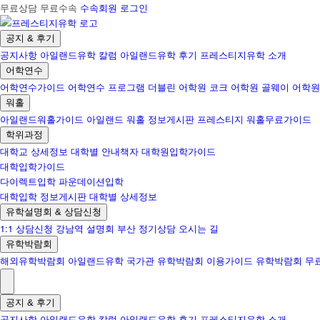
무료상담 무료수속
수속회원 로그인
공지 & 후기
공지사항
아일랜드유학 칼럼
아일랜드유학 후기
프레스티지유학 소개
어학연수
어학연수가이드
어학연수 프로그램
더블린 어학원
코크 어학원
골웨이 어학원
워홀
아일랜드워홀가이드
아일랜드 워홀 정보게시판
프레스티지 워홀무료가이드
학위과정
대학교 상세정보
대학별 안내책자
대학원입학가이드
대학입학가이드
다이렉트입학
파운데이션입학
대학입학 정보게시판
대학별 상세정보
유학설명회 & 상담신청
1:1 상담신청
강남역 설명회
부산 정기상담
오시는 길
유학박람회
해외유학박람회
아일랜드유학 국가관
유학박람회 이용가이드
유학박람회 무
공지 & 후기
공지사항
아일랜드유학 칼럼
아일랜드유학 후기
프레스티지유학 소개