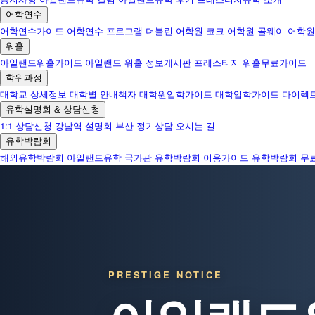
어학연수
어학연수가이드
어학연수 프로그램
더블린 어학원
코크 어학원
골웨이 어학원
워홀
아일랜드워홀가이드
아일랜드 워홀 정보게시판
프레스티지 워홀무료가이드
학위과정
대학교 상세정보
대학별 안내책자
대학원입학가이드
대학입학가이드
다이렉
유학설명회 & 상담신청
1:1 상담신청
강남역 설명회
부산 정기상담
오시는 길
유학박람회
해외유학박람회
아일랜드유학 국가관
유학박람회 이용가이드
유학박람회 무
PRESTIGE NOTICE