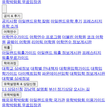
유학박람회 무료입장권
공지 & 후기
공지사항
아일랜드유학 칼럼
아일랜드유학 후기
프레스티지
유학 소개
어학연수
어학연수가이드
어학연수 프로그램
더블린 어학원
코크 어학
원
골웨이 어학원
리머릭 어학원
어학연수 정보게시판
워홀
아일랜드워홀가이드
아일랜드 워홀 정보게시판
프레스티지
워홀무료가이드
학위과정
대학교 상세정보
대학별 안내책자
대학원입학가이드
대학입
학가이드
다이렉트입학
파운데이션입학
대학입학 정보게시판
대학별 상세정보
유학설명회 & 상담신청
1:1 상담신청
강남역 설명회
부산 정기상담
오시는 길
유학박람회
해외유학박람회
아일랜드유학 국가관
유학박람회 이용가이드
유학박람회 무료입장권