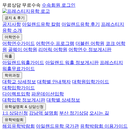
무료상담 무료수속
수속회원 로그인
공지 & 후기
공지사항
아일랜드유학 칼럼
아일랜드유학 후기
프레스티지
유학 소개
어학연수
어학연수가이드
어학연수 프로그램
더블린 어학원
코크 어학
원
골웨이 어학원
리머릭 어학원
어학연수 정보게시판
워홀
아일랜드워홀가이드
아일랜드 워홀 정보게시판
프레스티지
워홀무료가이드
학위과정
대학교 상세정보
대학별 안내책자
대학원입학가이드
대학입학가이드
다이렉트입학
파운데이션입학
대학입학 정보게시판
대학별 상세정보
유학설명회 & 상담신청
1:1 상담신청
강남역 설명회
부산 정기상담
오시는 길
유학박람회
해외유학박람회
아일랜드유학 국가관
유학박람회 이용가이드