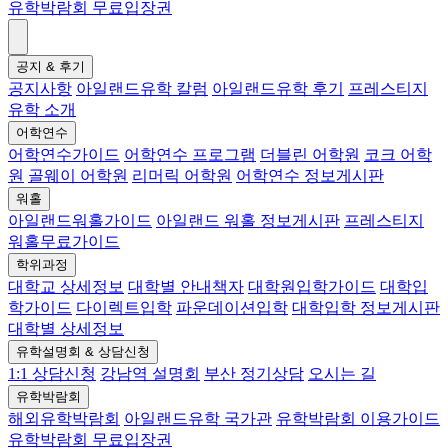
유학박람회 무료입장권
공지 & 후기
공지사항
아일랜드유학 칼럼
아일랜드유학 후기
프레스티지
유학 소개
어학연수
어학연수가이드
어학연수 프로그램
더블린 어학원
코크 어학
원
골웨이 어학원
리머릭 어학원
어학연수 정보게시판
워홀
아일랜드워홀가이드
아일랜드 워홀 정보게시판
프레스티지
워홀무료가이드
학위과정
대학교 상세정보
대학별 안내책자
대학원입학가이드
대학입
학가이드
다이렉트입학
파운데이션입학
대학입학 정보게시판
대학별 상세정보
유학설명회 & 상담신청
1:1 상담신청
강남역 설명회
부산 정기상담
오시는 길
유학박람회
해외유학박람회
아일랜드유학 국가관
유학박람회 이용가이드
유학박람회 무료입장권