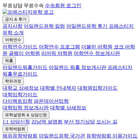
무료상담 무료수속
수속회원 로그인
공지 & 후기
공지사항
아일랜드유학 칼럼
아일랜드유학 후기
프레스티지
유학 소개
어학연수
어학연수가이드
어학연수 프로그램
더블린 어학원
코크 어학
원
골웨이 어학원
리머릭 어학원
어학연수 정보게시판
워홀
아일랜드워홀가이드
아일랜드 워홀 정보게시판
프레스티지
워홀무료가이드
학위과정
대학교 상세정보
대학별 안내책자
대학원입학가이드
대학입학가이드
다이렉트입학
파운데이션입학
대학입학 정보게시판
대학별 상세정보
유학설명회 & 상담신청
1:1 상담신청
강남역 설명회
부산 정기상담
오시는 길
유학박람회
해외유학박람회
아일랜드유학 국가관
유학박람회 이용가이드