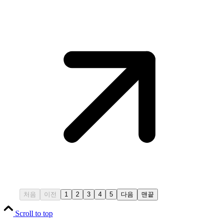
처음
이전
1
2
3
4
5
다음
맨끝
Scroll to top