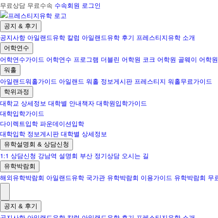
무료상담 무료수속
수속회원 로그인
공지 & 후기
공지사항
아일랜드유학 칼럼
아일랜드유학 후기
프레스티지유학 소개
어학연수
어학연수가이드
어학연수 프로그램
더블린 어학원
코크 어학원
골웨이 어학원
워홀
아일랜드워홀가이드
아일랜드 워홀 정보게시판
프레스티지 워홀무료가이드
학위과정
대학교 상세정보
대학별 안내책자
대학원입학가이드
대학입학가이드
다이렉트입학
파운데이션입학
대학입학 정보게시판
대학별 상세정보
유학설명회 & 상담신청
1:1 상담신청
강남역 설명회
부산 정기상담
오시는 길
유학박람회
해외유학박람회
아일랜드유학 국가관
유학박람회 이용가이드
유학박람회 무
공지 & 후기
공지사항
아일랜드유학 칼럼
아일랜드유학 후기
프레스티지유학 소개