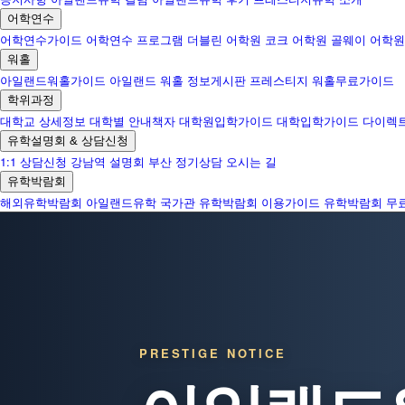
어학연수
어학연수가이드
어학연수 프로그램
더블린 어학원
코크 어학원
골웨이 어학원
워홀
아일랜드워홀가이드
아일랜드 워홀 정보게시판
프레스티지 워홀무료가이드
학위과정
대학교 상세정보
대학별 안내책자
대학원입학가이드
대학입학가이드
다이렉
유학설명회 & 상담신청
1:1 상담신청
강남역 설명회
부산 정기상담
오시는 길
유학박람회
해외유학박람회
아일랜드유학 국가관
유학박람회 이용가이드
유학박람회 무
PRESTIGE NOTICE