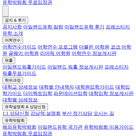
유학박람회 무료입장권
공지 & 후기
공지사항
아일랜드유학 칼럼
아일랜드유학 후기
프레스티지
유학 소개
어학연수
어학연수가이드
어학연수 프로그램
더블린 어학원
코크 어학
원
골웨이 어학원
리머릭 어학원
어학연수 정보게시판
워홀
아일랜드워홀가이드
아일랜드 워홀 정보게시판
프레스티지
워홀무료가이드
학위과정
대학교 상세정보
대학별 안내책자
대학원입학가이드
대학입
학가이드
다이렉트입학
파운데이션입학
대학입학 정보게시판
대학별 상세정보
유학설명회 & 상담신청
1:1 상담신청
강남역 설명회
부산 정기상담
오시는 길
유학박람회
해외유학박람회
아일랜드유학 국가관
유학박람회 이용가이드
유학박람회 무료입장권