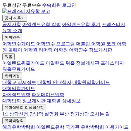
무료상담 무료수속
수속회원 로그인
공지 & 후기
공지사항
아일랜드유학 칼럼
아일랜드유학 후기
프레스티지
유학 소개
어학연수
어학연수가이드
어학연수 프로그램
더블린 어학원
코크 어학
원
골웨이 어학원
리머릭 어학원
어학연수 정보게시판
워홀
아일랜드워홀가이드
아일랜드 워홀 정보게시판
프레스티지
워홀무료가이드
학위과정
대학교 상세정보
대학별 안내책자
대학원입학가이드
대학입학가이드
다이렉트입학
파운데이션입학
대학입학 정보게시판
대학별 상세정보
유학설명회 & 상담신청
1:1 상담신청
강남역 설명회
부산 정기상담
오시는 길
유학박람회
해외유학박람회
아일랜드유학 국가관
유학박람회 이용가이드