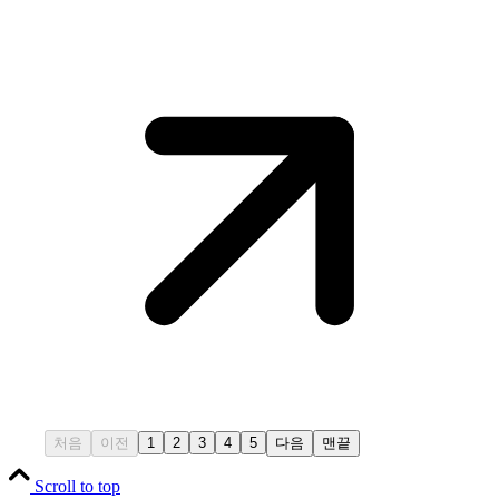
처음
이전
1
2
3
4
5
다음
맨끝
Scroll to top