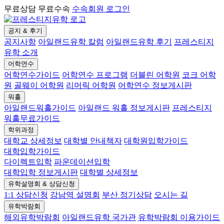
무료상담 무료수속
수속회원 로그인
공지 & 후기
공지사항
아일랜드유학 칼럼
아일랜드유학 후기
프레스티지
유학 소개
어학연수
어학연수가이드
어학연수 프로그램
더블린 어학원
코크 어학
원
골웨이 어학원
리머릭 어학원
어학연수 정보게시판
워홀
아일랜드워홀가이드
아일랜드 워홀 정보게시판
프레스티지
워홀무료가이드
학위과정
대학교 상세정보
대학별 안내책자
대학원입학가이드
대학입학가이드
다이렉트입학
파운데이션입학
대학입학 정보게시판
대학별 상세정보
유학설명회 & 상담신청
1:1 상담신청
강남역 설명회
부산 정기상담
오시는 길
유학박람회
해외유학박람회
아일랜드유학 국가관
유학박람회 이용가이드