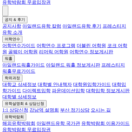
유학박람회 무료입장권
공지 & 후기
공지사항
아일랜드유학 칼럼
아일랜드유학 후기
프레스티지
유학 소개
어학연수
어학연수가이드
어학연수 프로그램
더블린 어학원
코크 어학
원
골웨이 어학원
리머릭 어학원
어학연수 정보게시판
워홀
아일랜드워홀가이드
아일랜드 워홀 정보게시판
프레스티지
워홀무료가이드
학위과정
대학교 상세정보
대학별 안내책자
대학원입학가이드
대학입
학가이드
다이렉트입학
파운데이션입학
대학입학 정보게시판
대학별 상세정보
유학설명회 & 상담신청
1:1 상담신청
강남역 설명회
부산 정기상담
오시는 길
유학박람회
해외유학박람회
아일랜드유학 국가관
유학박람회 이용가이드
유학박람회 무료입장권