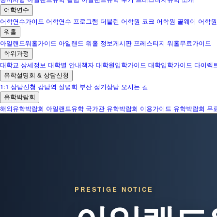
어학연수
어학연수가이드
어학연수 프로그램
더블린 어학원
코크 어학원
골웨이 어학원
워홀
아일랜드워홀가이드
아일랜드 워홀 정보게시판
프레스티지 워홀무료가이드
학위과정
대학교 상세정보
대학별 안내책자
대학원입학가이드
대학입학가이드
다이렉
유학설명회 & 상담신청
1:1 상담신청
강남역 설명회
부산 정기상담
오시는 길
유학박람회
해외유학박람회
아일랜드유학 국가관
유학박람회 이용가이드
유학박람회 무
PRESTIGE NOTICE