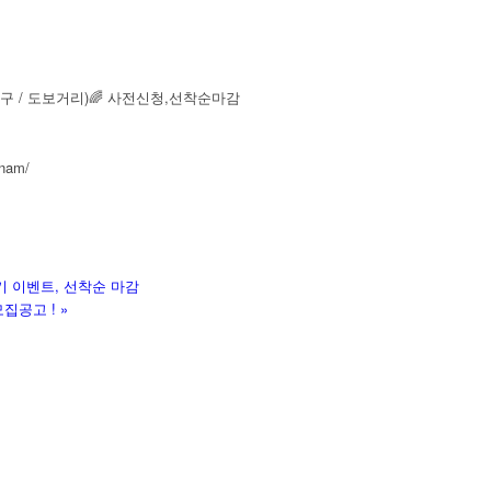
 / 도보거리)🌈 사전신청,선착순마감
gnam/
후기 이벤트, 선착순 마감
집공고 !
»