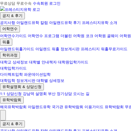
무료상담 무료수속
수속회원 로그인
공지 & 후기
공지사항
아일랜드유학 칼럼
아일랜드유학 후기
프레스티지유학 소개
어학연수
어학연수가이드
어학연수 프로그램
더블린 어학원
코크 어학원
골웨이 어학원
워홀
아일랜드워홀가이드
아일랜드 워홀 정보게시판
프레스티지 워홀무료가이드
학위과정
대학교 상세정보
대학별 안내책자
대학원입학가이드
대학입학가이드
다이렉트입학
파운데이션입학
대학입학 정보게시판
대학별 상세정보
유학설명회 & 상담신청
1:1 상담신청
강남역 설명회
부산 정기상담
오시는 길
유학박람회
해외유학박람회
아일랜드유학 국가관
유학박람회 이용가이드
유학박람회 무
공지 & 후기
공지사항
아일랜드유학 칼럼
아일랜드유학 후기
프레스티지유학 소개