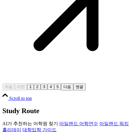
처음
이전
1
2
3
4
5
다음
맨끝
Scroll to top
Study Route
AI가 추천하는 어학원 찾기
아일랜드 어학연수
아일랜드 워킹
홀리데이
대학입학 가이드