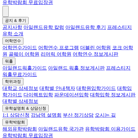
유학박람회 무료입장권
공지 & 후기
공지사항
아일랜드유학 칼럼
아일랜드유학 후기
프레스티지
유학 소개
어학연수
어학연수가이드
어학연수 프로그램
더블린 어학원
코크 어학
원
골웨이 어학원
리머릭 어학원
어학연수 정보게시판
워홀
아일랜드워홀가이드
아일랜드 워홀 정보게시판
프레스티지
워홀무료가이드
학위과정
대학교 상세정보
대학별 안내책자
대학원입학가이드
대학입
학가이드
다이렉트입학
파운데이션입학
대학입학 정보게시판
대학별 상세정보
유학설명회 & 상담신청
1:1 상담신청
강남역 설명회
부산 정기상담
오시는 길
유학박람회
해외유학박람회
아일랜드유학 국가관
유학박람회 이용가이드
유학박람회 무료입장권