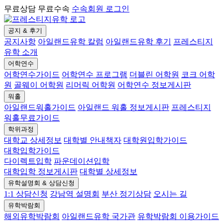
무료상담 무료수속
수속회원 로그인
공지 & 후기
공지사항
아일랜드유학 칼럼
아일랜드유학 후기
프레스티지
유학 소개
어학연수
어학연수가이드
어학연수 프로그램
더블린 어학원
코크 어학
원
골웨이 어학원
리머릭 어학원
어학연수 정보게시판
워홀
아일랜드워홀가이드
아일랜드 워홀 정보게시판
프레스티지
워홀무료가이드
학위과정
대학교 상세정보
대학별 안내책자
대학원입학가이드
대학입학가이드
다이렉트입학
파운데이션입학
대학입학 정보게시판
대학별 상세정보
유학설명회 & 상담신청
1:1 상담신청
강남역 설명회
부산 정기상담
오시는 길
유학박람회
해외유학박람회
아일랜드유학 국가관
유학박람회 이용가이드