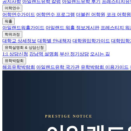
공지사항
아일랜드유학 칼럼
아일랜드유학 후기
프레스티지유
어학연수
어학연수가이드
어학연수 프로그램
더블린 어학원
코크 어학원
워홀
아일랜드워홀가이드
아일랜드 워홀 정보게시판
프레스티지 
학위과정
대학교 상세정보
대학별 안내책자
대학원입학가이드
대학입학
유학설명회 & 상담신청
1:1 상담신청
강남역 설명회
부산 정기상담
오시는 길
유학박람회
해외유학박람회
아일랜드유학 국가관
유학박람회 이용가이드
PRESTIGE NOTICE